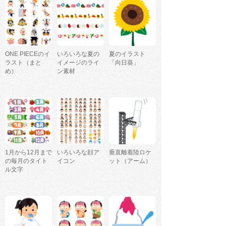
ONE PIECEのイ
いろいろな夏の
夏のイラスト
ラスト（まと
イメージのライ
「向日葵」
め）
ン素材
1月から12月まで
いろいろな顔ア
垂直離着陸ロケ
の毎月のタイト
イコン
ット（アーム）
ル文字