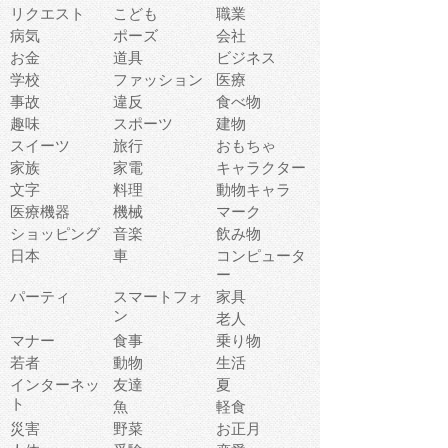
リクエスト
こども
職業
病気
ポーズ
会社
お金
道具
ビジネス
学校
ファッション
医療
事故
違反
食べ物
趣味
スポーツ
建物
スイーツ
旅行
おもちゃ
家族
家電
キャラクター
文字
料理
動物キャラ
医療機器
機械
マーク
ショッピング
音楽
飲み物
日本
車
コンピュータ
ー
パーティ
スマートフォ
家具
ン
老人
マナー
食事
乗り物
若者
動物
生活
インターネッ
友達
夏
ト
魚
軽食
災害
野菜
お正月