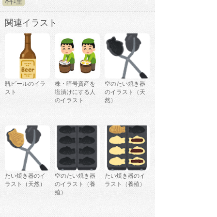
料理
関連イラスト
瓶ビールのイラ
株・暗号資産を
空のたい焼き器
スト
塩漬けにする人
のイラスト（天
のイラスト
然）
たい焼き器のイ
空のたい焼き器
たい焼き器のイ
ラスト（天然）
のイラスト（養
ラスト（養殖）
殖）