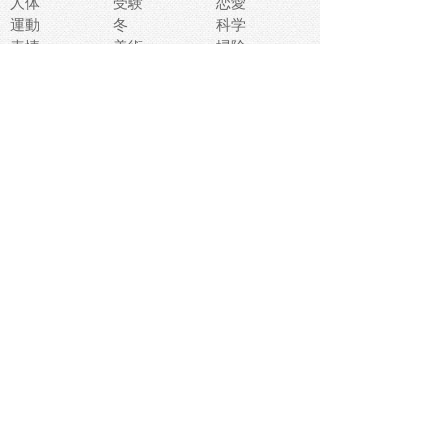
人体
受験
恋愛
運動
冬
科学
表情
美術
掃除
睡眠
似顔絵
ペット
美容
戦争
世界
ファンタジー
本
風景
犬
就活
虫
花
あかちゃん
植物
鳥
海
文房具
食材
お風呂
フルーツ
干支
お年賀状
マスク
調味料
猫
物語
介護
南国
ウェディング
ランドマーク
環境問題
髪
スポーツ用具
書類
クリスマス
夏休み
怪我
テンプレート
メディア
食器
お祭り
政治
中年
座布団
映画
メッセージ
電車
ゴミ
楽器
パン
宗教
幼稚園
エネルギー