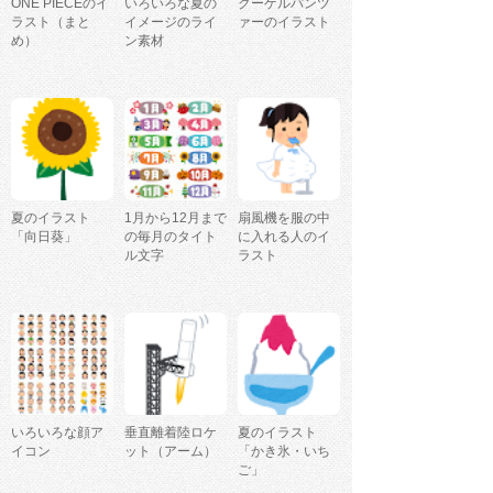
ONE PIECEのイ
いろいろな夏の
クーゲルパンツ
ラスト（まと
イメージのライ
ァーのイラスト
め）
ン素材
夏のイラスト
1月から12月まで
扇風機を服の中
「向日葵」
の毎月のタイト
に入れる人のイ
ル文字
ラスト
いろいろな顔ア
垂直離着陸ロケ
夏のイラスト
イコン
ット（アーム）
「かき氷・いち
ご」