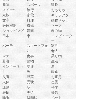
趣味
スポーツ
建物
スイーツ
旅行
おもちゃ
家族
家電
キャラクター
文字
料理
動物キャラ
医療機器
機械
マーク
ショッピング
音楽
飲み物
日本
車
コンピュータ
ー
パーティ
スマートフォ
家具
ン
老人
マナー
食事
乗り物
若者
動物
生活
インターネッ
友達
夏
ト
魚
軽食
災害
野菜
お正月
人体
受験
恋愛
運動
冬
科学
表情
美術
掃除
睡眠
似顔絵
ペット
美容
戦争
世界