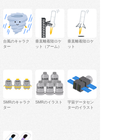
台風のキャラク
垂直離着陸ロケ
垂直離着陸ロケ
ター
ット（アーム）
ット
SMRのキャラク
SMRのイラスト
宇宙データセン
ター
ターのイラスト