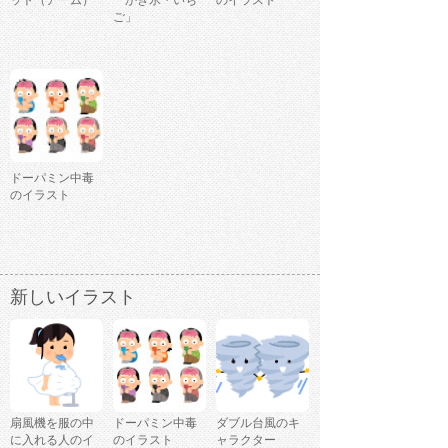
ット（アーム）
「かき氷・いち
のイラスト
ご」
ドーパミン中毒
のイラスト
新しいイラスト
扇風機を服の中
ドーパミン中毒
ダブル台風のキ
に入れる人のイ
のイラスト
ャラクター