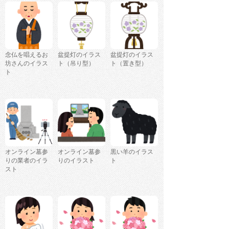
念仏を唱えるお
盆提灯のイラス
盆提灯のイラス
坊さんのイラス
ト（吊り型）
ト（置き型）
ト
オンライン墓参
オンライン墓参
黒い羊のイラス
りの業者のイラ
りのイラスト
ト
スト