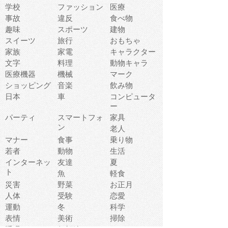
学校
ファッション
医療
事故
違反
食べ物
趣味
スポーツ
建物
スイーツ
旅行
おもちゃ
家族
家電
キャラクター
文字
料理
動物キャラ
医療機器
機械
マーク
ショッピング
音楽
飲み物
日本
車
コンピュータ
ー
パーティ
スマートフォ
家具
ン
老人
マナー
食事
乗り物
若者
動物
生活
インターネッ
友達
夏
ト
魚
軽食
災害
野菜
お正月
人体
受験
恋愛
運動
冬
科学
表情
美術
掃除