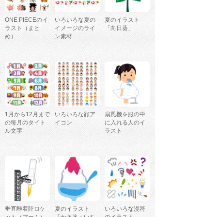
ONE PIECEのイ
いろいろな夏の
夏のイラスト
ラスト（まと
イメージのライ
「向日葵」
め）
ン素材
1月から12月まで
いろいろな顔ア
扇風機を服の中
の毎月のタイト
イコン
に入れる人のイ
ル文字
ラスト
垂直離着陸ロケ
夏のイラスト
いろいろな漫符