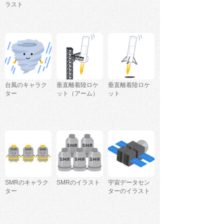
ラスト
台風のキャラク
垂直離着陸ロケ
垂直離着陸ロケ
ター
ット（アーム）
ット
SMRのキャラク
SMRのイラスト
宇宙データセン
ター
ターのイラスト