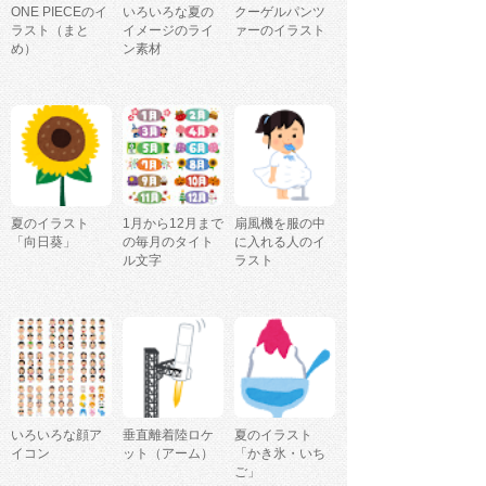
ONE PIECEのイ
いろいろな夏の
クーゲルパンツ
ラスト（まと
イメージのライ
ァーのイラスト
め）
ン素材
夏のイラスト
1月から12月まで
扇風機を服の中
「向日葵」
の毎月のタイト
に入れる人のイ
ル文字
ラスト
いろいろな顔ア
垂直離着陸ロケ
夏のイラスト
イコン
ット（アーム）
「かき氷・いち
ご」