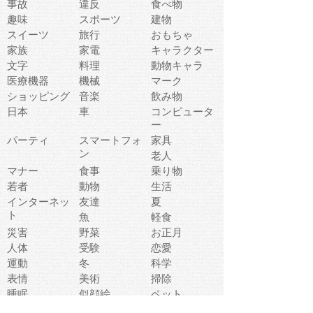
事故
違反
食べ物
趣味
スポーツ
建物
スイーツ
旅行
おもちゃ
家族
家電
キャラクター
文字
料理
動物キャラ
医療機器
機械
マーク
ショッピング
音楽
飲み物
日本
車
コンピュータ
ー
パーティ
スマートフォ
家具
ン
老人
マナー
食事
乗り物
若者
動物
生活
インターネッ
友達
夏
ト
魚
軽食
災害
野菜
お正月
人体
受験
恋愛
運動
冬
科学
表情
美術
掃除
睡眠
似顔絵
ペット
美容
戦争
世界