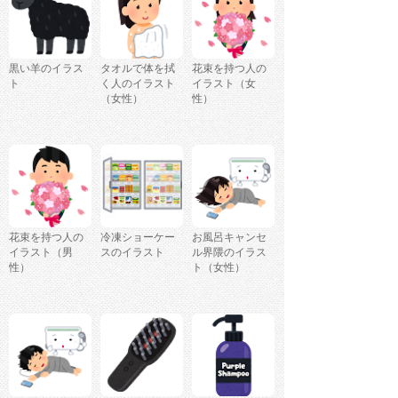
黒い羊のイラス
タオルで体を拭
花束を持つ人の
ト
く人のイラスト
イラスト（女
（女性）
性）
花束を持つ人の
冷凍ショーケー
お風呂キャンセ
イラスト（男
スのイラスト
ル界隈のイラス
性）
ト（女性）