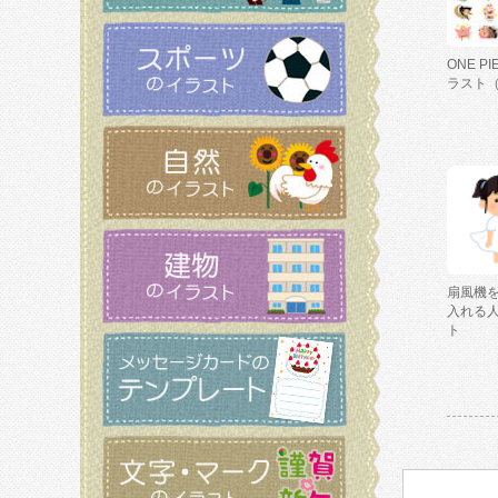
ONE P
ラスト
扇風機
入れる
ト