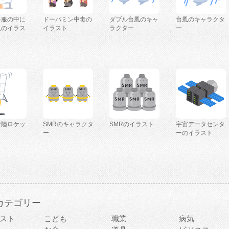
を服の中に
ドーパミン中毒の
ダブル台風のキャ
台風のキャラクタ
人のイラス
イラスト
ラクター
ー
着陸ロケッ
SMRのキャラクタ
SMRのイラスト
宇宙データセンタ
ー
ーのイラスト
カテゴリー
スト
こども
職業
病気