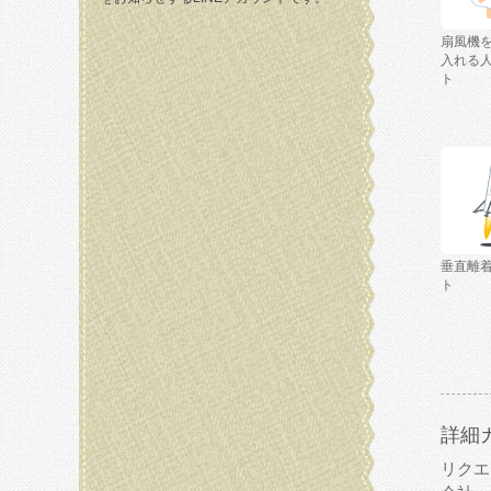
扇風機
入れる
ト
垂直離
ト
詳細
リクエ