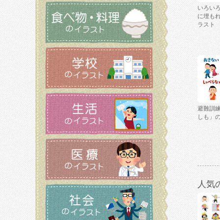
いろい
に埋も
ラスト
避難訓
しも」
人気