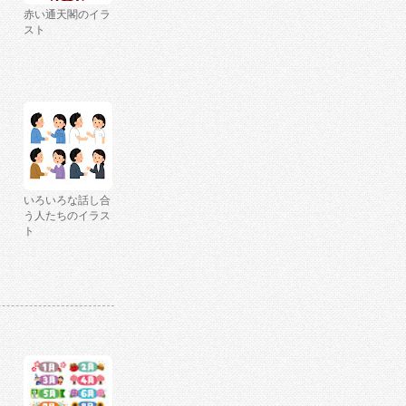
赤い通天閣のイラ
スト
いろいろな話し合
う人たちのイラス
ト