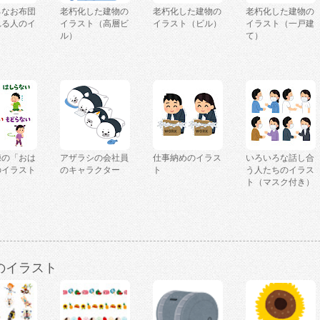
ろなお布団
老朽化した建物の
老朽化した建物の
老朽化した建物の
れる人のイ
イラスト（高層ビ
イラスト（ビル）
イラスト（一戸建
ル）
て）
練の「おは
アザラシの会社員
仕事納めのイラス
いろいろな話し合
のイラスト
のキャラクター
ト
う人たちのイラス
ト（マスク付き）
のイラスト