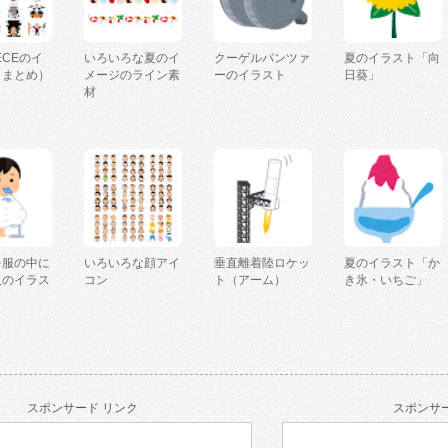
IECEのイ
いろいろな夏のイ
クーゲルパンツァ
夏のイラスト「向
（まとめ）
メージのライン素
ーのイラスト
日葵」
材
を服の中に
いろいろな顔アイ
垂直離着陸ロケッ
夏のイラスト「か
人のイラス
コン
ト（アーム）
き氷・いちご」
スポンサード リンク
スポンサー