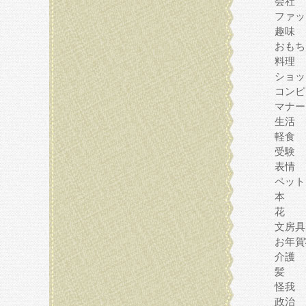
会社
ファッ
趣味
おもち
料理
ショッ
コンピ
マナー
生活
軽食
受験
表情
ペット
本
花
文房具
お年賀
介護
髪
怪我
政治