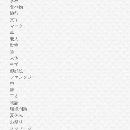
学校
食べ物
旅行
文字
マーク
車
老人
動物
魚
人体
科学
似顔絵
ファンタジー
虫
海
干支
物語
環境問題
夏休み
お祭り
メッセージ