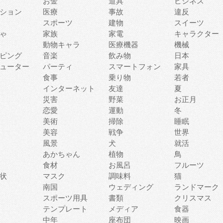
お金
道具
ビジネス
ション
医療
事故
違反
スポーツ
建物
スイーツ
ゃ
家族
家電
キャラクター
動物キャラ
医療機器
機械
ピング
音楽
飲み物
日本
ューター
パーティ
スマートフォン
家具
食事
乗り物
若者
インターネット
友達
夏
災害
野菜
お正月
恋愛
運動
冬
美術
掃除
睡眠
美容
戦争
世界
風景
犬
就活
あかちゃん
植物
鳥
食材
お風呂
フルーツ
状
マスク
調味料
猫
南国
ウェディング
ランドマーク
スポーツ用具
書類
クリスマス
テンプレート
メディア
食器
中年
座布団
映画