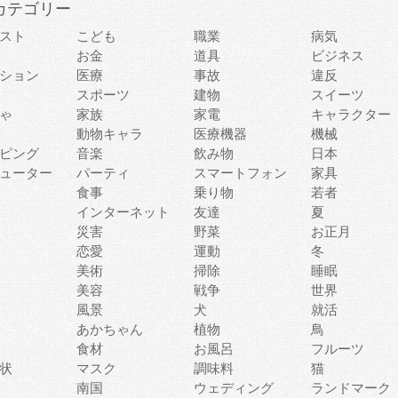
カテゴリー
スト
こども
職業
病気
お金
道具
ビジネス
ション
医療
事故
違反
スポーツ
建物
スイーツ
ゃ
家族
家電
キャラクター
動物キャラ
医療機器
機械
ピング
音楽
飲み物
日本
ューター
パーティ
スマートフォン
家具
食事
乗り物
若者
インターネット
友達
夏
災害
野菜
お正月
恋愛
運動
冬
美術
掃除
睡眠
美容
戦争
世界
風景
犬
就活
あかちゃん
植物
鳥
食材
お風呂
フルーツ
状
マスク
調味料
猫
南国
ウェディング
ランドマーク