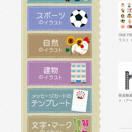
ONE P
ラスト
垂直離
ト（ア