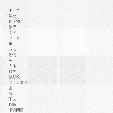
ポーズ
学校
食べ物
旅行
文字
マーク
車
老人
動物
魚
人体
科学
似顔絵
ファンタジー
虫
海
干支
物語
環境問題