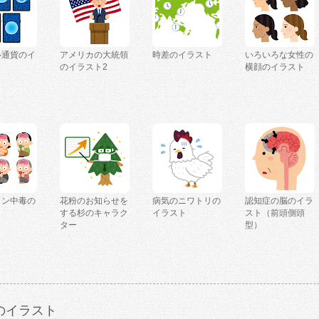
ル通貨のイ
アメリカの大統領
時差のイラスト
いろいろな女性の
のイラスト2
横顔のイラスト
ミン中毒の
花粉のお知らせを
病気のニワトリの
認知症の脳のイラ
ト
する杉のキャラク
イラスト
スト（前頭側頭
ター
型）
のイラスト