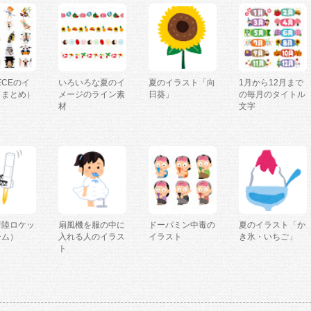
IECEのイ
いろいろな夏のイ
夏のイラスト「向
1月から12月まで
（まとめ）
メージのライン素
日葵」
の毎月のタイトル
材
文字
着陸ロケッ
扇風機を服の中に
ドーパミン中毒の
夏のイラスト「か
ーム）
入れる人のイラス
イラスト
き氷・いちご」
ト