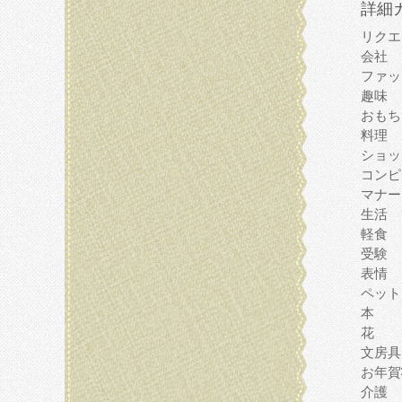
詳細
リクエ
会社
ファッ
趣味
おもち
料理
ショッ
コンピ
マナー
生活
軽食
受験
表情
ペット
本
花
文房具
お年賀
介護