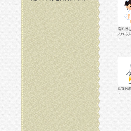
扇風機
入れる
ト
垂直離
ト