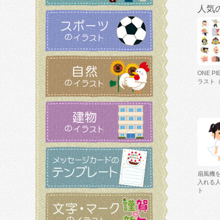
人気
ONE P
ラスト
扇風機
入れる
ト