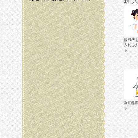
新し
扇風機
入れる
ト
垂直離
ト