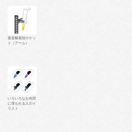
垂直離着陸ロケッ
ト（アーム）
いろいろなお布団
に埋もれる人のイ
ラスト