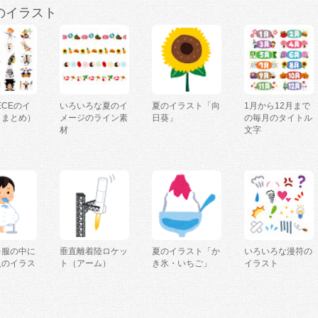
のイラスト
IECEのイ
いろいろな夏のイ
夏のイラスト「向
1月から12月まで
（まとめ）
メージのライン素
日葵」
の毎月のタイトル
材
文字
を服の中に
垂直離着陸ロケッ
夏のイラスト「か
いろいろな漫符の
人のイラス
ト（アーム）
き氷・いちご」
イラスト