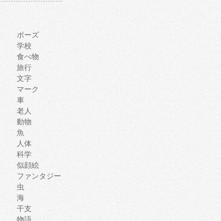
ポーズ
学校
食べ物
旅行
文字
マーク
車
老人
動物
魚
人体
科学
似顔絵
ファンタジー
虫
海
干支
物語