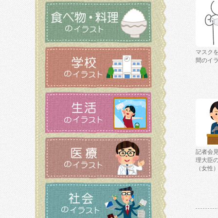
マスク
間のイ
記者会
理大臣
（女性