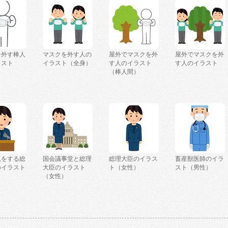
を外す棒人
マスクを外す人の
屋外でマスクを外
屋外でマスクを外
ラスト
イラスト（全身）
す人のイラスト
す人のイラスト
（棒人間）
見をする総
国会議事堂と総理
総理大臣のイラス
畜産獣医師のイラ
のイラスト
大臣のイラスト
ト（女性）
スト（男性）
）
（女性）