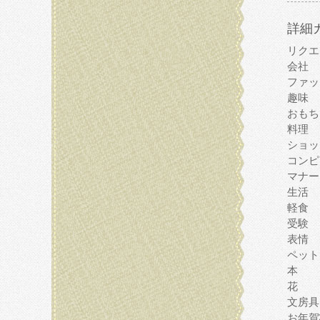
詳細
リクエ
会社
ファッ
趣味
おもち
料理
ショッ
コンピ
マナー
生活
軽食
受験
表情
ペット
本
花
文房具
お年賀