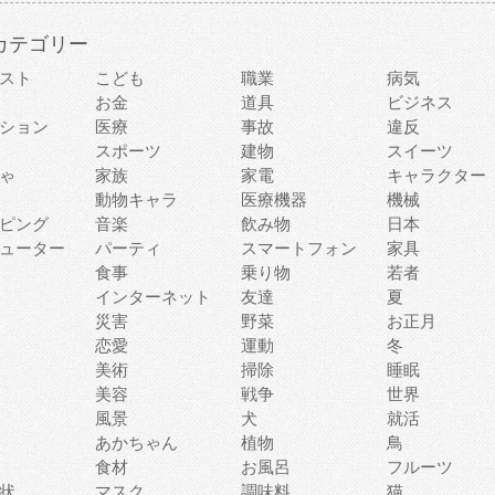
カテゴリー
スト
こども
職業
病気
お金
道具
ビジネス
ション
医療
事故
違反
スポーツ
建物
スイーツ
ゃ
家族
家電
キャラクター
動物キャラ
医療機器
機械
ピング
音楽
飲み物
日本
ューター
パーティ
スマートフォン
家具
食事
乗り物
若者
インターネット
友達
夏
災害
野菜
お正月
恋愛
運動
冬
美術
掃除
睡眠
美容
戦争
世界
風景
犬
就活
あかちゃん
植物
鳥
食材
お風呂
フルーツ
状
マスク
調味料
猫