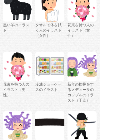
黒い羊のイラス
タオルで体を拭
花束を持つ人の
ト
く人のイラスト
イラスト（女
（女性）
性）
花束を持つ人の
冷凍ショーケー
新年の挨拶をす
イラスト（男
スのイラスト
るメデューサの
性）
カップルのイラ
スト（干支）