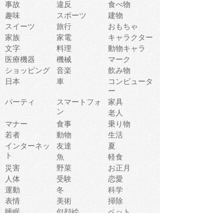
事故
違反
食べ物
趣味
スポーツ
建物
スイーツ
旅行
おもちゃ
家族
家電
キャラクター
文字
料理
動物キャラ
医療機器
機械
マーク
ショッピング
音楽
飲み物
日本
車
コンピュータ
ー
パーティ
スマートフォ
家具
ン
老人
マナー
食事
乗り物
若者
動物
生活
インターネッ
友達
夏
ト
魚
軽食
災害
野菜
お正月
人体
受験
恋愛
運動
冬
科学
表情
美術
掃除
睡眠
似顔絵
ペット
美容
戦争
世界