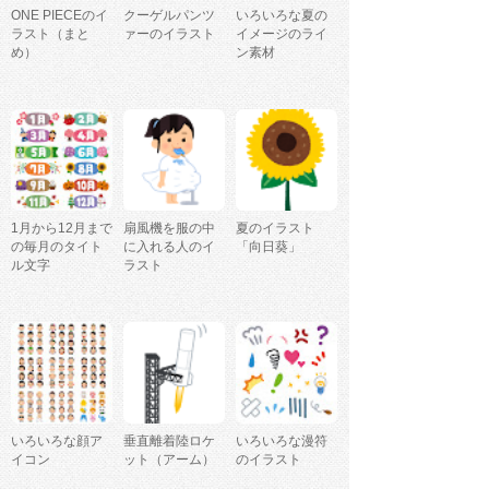
ONE PIECEのイ
クーゲルパンツ
いろいろな夏の
ラスト（まと
ァーのイラスト
イメージのライ
め）
ン素材
1月から12月まで
扇風機を服の中
夏のイラスト
の毎月のタイト
に入れる人のイ
「向日葵」
ル文字
ラスト
いろいろな顔ア
垂直離着陸ロケ
いろいろな漫符
イコン
ット（アーム）
のイラスト