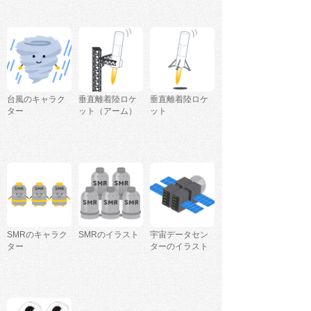
台風のキャラク
垂直離着陸ロケ
垂直離着陸ロケ
ター
ット（アーム）
ット
SMRのキャラク
SMRのイラスト
宇宙データセン
ター
ターのイラスト