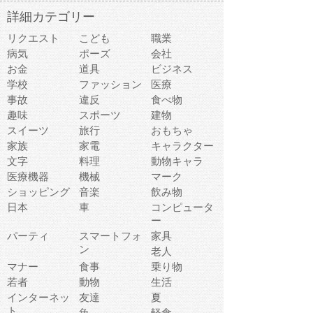
詳細カテゴリー
リクエスト
こども
職業
病気
ポーズ
会社
お金
道具
ビジネス
学校
ファッション
医療
事故
違反
食べ物
趣味
スポーツ
建物
スイーツ
旅行
おもちゃ
家族
家電
キャラクター
文字
料理
動物キャラ
医療機器
機械
マーク
ショッピング
音楽
飲み物
日本
車
コンピュータ
ー
パーティ
スマートフォ
家具
ン
老人
マナー
食事
乗り物
若者
動物
生活
インターネッ
友達
夏
ト
魚
軽食