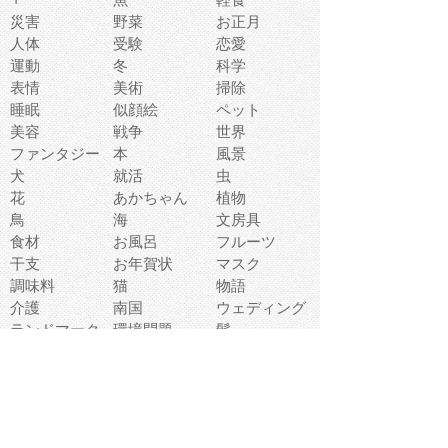
災害
野菜
お正月
人体
受験
恋愛
運動
冬
科学
表情
美術
掃除
睡眠
似顔絵
ペット
美容
戦争
世界
ファンタジー
本
風景
犬
就活
虫
花
あかちゃん
植物
鳥
海
文房具
食材
お風呂
フルーツ
干支
お年賀状
マスク
調味料
猫
物語
介護
南国
ウェディング
ランドマーク
環境問題
髪
スポーツ用具
書類
クリスマス
夏休み
怪我
テンプレート
メディア
食器
お祭り
政治
中年
座布団
映画
メッセージ
電車