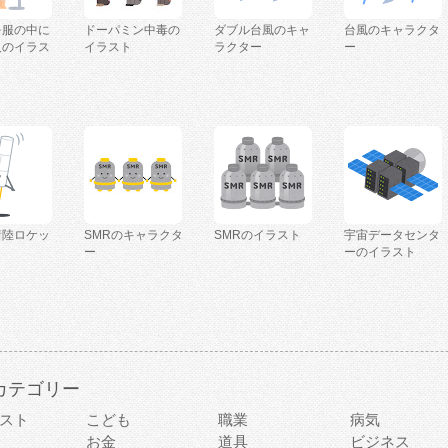
を服の中に
ドーパミン中毒の
ダブル台風のキャ
台風のキャラクタ
人のイラス
イラスト
ラクター
ー
着陸ロケッ
SMRのキャラクタ
SMRのイラスト
宇宙データセンタ
ー
ーのイラスト
カテゴリー
スト
こども
職業
病気
お金
道具
ビジネス