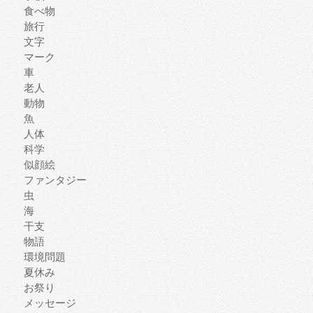
食べ物
旅行
文字
マーク
車
老人
動物
魚
人体
科学
似顔絵
ファンタジー
虫
海
干支
物語
環境問題
夏休み
お祭り
メッセージ