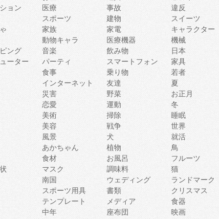
ション
医療
事故
違反
スポーツ
建物
スイーツ
ゃ
家族
家電
キャラクター
動物キャラ
医療機器
機械
ピング
音楽
飲み物
日本
ューター
パーティ
スマートフォン
家具
食事
乗り物
若者
インターネット
友達
夏
災害
野菜
お正月
恋愛
運動
冬
美術
掃除
睡眠
美容
戦争
世界
風景
犬
就活
あかちゃん
植物
鳥
食材
お風呂
フルーツ
状
マスク
調味料
猫
南国
ウェディング
ランドマーク
スポーツ用具
書類
クリスマス
テンプレート
メディア
食器
中年
座布団
映画