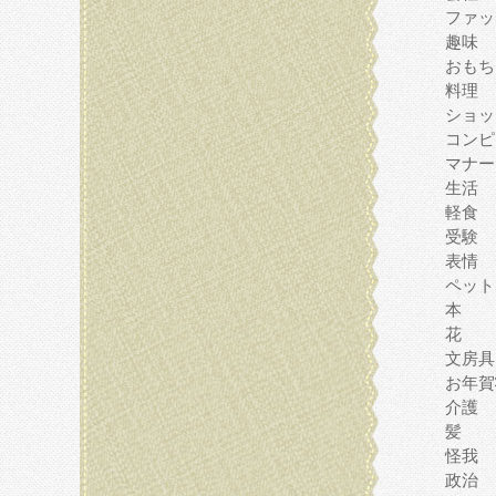
ファッ
趣味
おもち
料理
ショッ
コンピ
マナー
生活
軽食
受験
表情
ペット
本
花
文房具
お年賀
介護
髪
怪我
政治