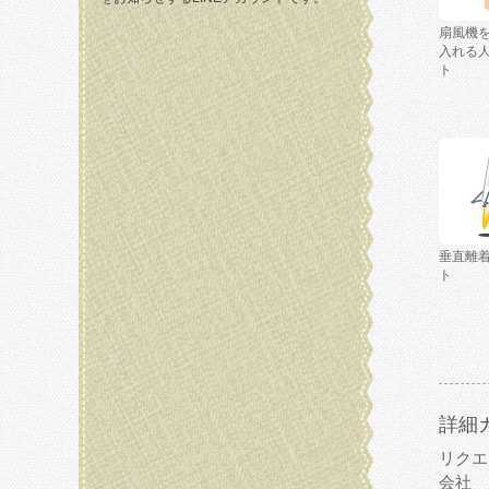
扇風機
入れる
ト
垂直離
ト
詳細
リクエ
会社