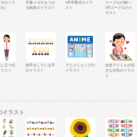
ガネのイラ
字幕メガネをつけ
VR卒業式のイラ
ケーブルの無い
舞台）
る観客のイラスト
スト
VRゴーグルのイ
ラスト
置に立つ出
拍手をしている手
アニメショップの
女性アイドルが好
イラスト
のイラスト
イラスト
きな女性のイラス
ト
のイラスト