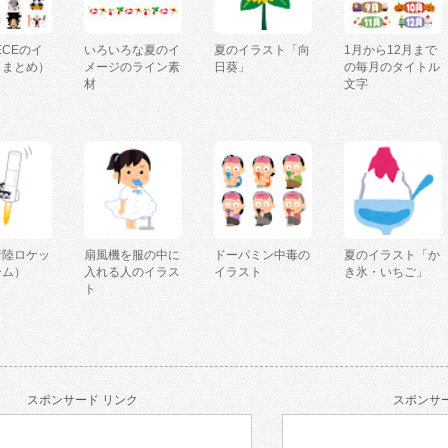
IECEのイ
いろいろな夏のイ
夏のイラスト「向
1月から12月まで
（まとめ）
メージのライン素
日葵」
の毎月のタイトル
材
文字
着陸ロケッ
扇風機を服の中に
ドーパミン中毒の
夏のイラスト「か
ーム）
入れる人のイラス
イラスト
き氷・いちご」
ト
スポンサード リンク
スポンサー