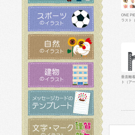
ONE P
ラスト
垂直離
ト（ア