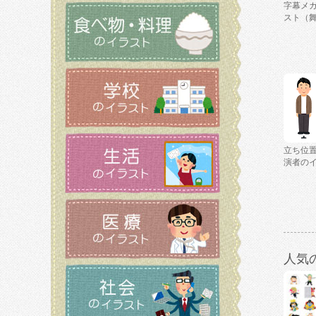
字幕メ
スト（
立ち位
演者の
人気