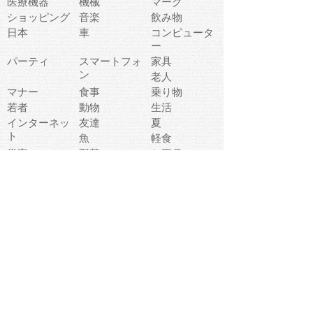
医療機器
機械
マーク
ショッピング
音楽
飲み物
日本
車
コンピュータ
ー
パーティ
スマートフォ
家具
ン
老人
マナー
食事
乗り物
若者
動物
生活
インターネッ
友達
夏
ト
魚
軽食
災害
野菜
お正月
人体
受験
恋愛
運動
冬
科学
表情
美術
掃除
睡眠
似顔絵
ペット
美容
戦争
世界
ファンタジー
本
風景
犬
就活
虫
花
あかちゃん
植物
鳥
海
文房具
食材
お風呂
フルーツ