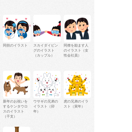
同担のイラスト
スカイダイビン
同僚を励ます人
グのイラスト
のイラスト（女
（カップル）
性会社員）
新年のお祝いを
ウサギの兄弟の
虎の兄弟のイラ
するケンタウロ
イラスト（卯
スト（寅年）
スのイラスト
年）
（干支）