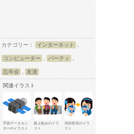
カテゴリー：
インターネット
,
コンピューター
,
パーティ
,
忘年会
,
友達
関連イラスト
宇宙データセン
路上飲みのイラ
同担拒否のイラ
ターのイラスト
スト
スト