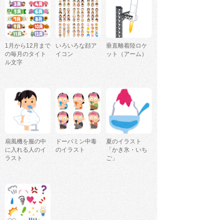
1月から12月まで
いろいろな顔ア
垂直離着陸ロケ
の毎月のタイト
イコン
ット（アーム）
ル文字
扇風機を服の中
ドーパミン中毒
夏のイラスト
に入れる人のイ
のイラスト
「かき氷・いち
ラスト
ご」