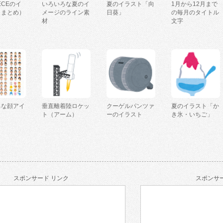
IECEのイ
いろいろな夏のイ
夏のイラスト「向
1月から12月まで
（まとめ）
メージのライン素
日葵」
の毎月のタイトル
材
文字
ろな顔アイ
垂直離着陸ロケッ
クーゲルパンツァ
夏のイラスト「か
ト（アーム）
ーのイラスト
き氷・いちご」
スポンサード リンク
スポンサー