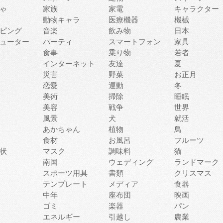
ゃ
家族
家電
キャラクター
動物キャラ
医療機器
機械
ピング
音楽
飲み物
日本
ューター
パーティ
スマートフォン
家具
食事
乗り物
若者
インターネット
友達
夏
災害
野菜
お正月
恋愛
運動
冬
美術
掃除
睡眠
美容
戦争
世界
風景
犬
就活
あかちゃん
植物
鳥
食材
お風呂
フルーツ
状
マスク
調味料
猫
南国
ウェディング
ランドマーク
スポーツ用具
書類
クリスマス
テンプレート
メディア
食器
中年
座布団
映画
ゴミ
楽器
パン
エネルギー
引越し
農業