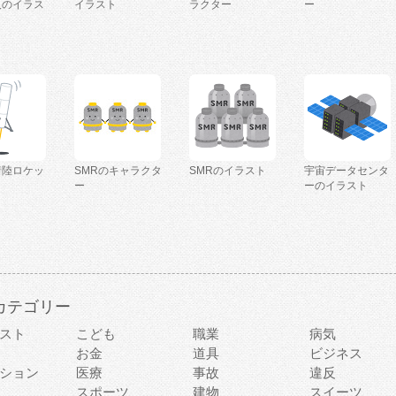
人のイラス
イラスト
ラクター
ー
着陸ロケッ
SMRのキャラクタ
SMRのイラスト
宇宙データセンタ
ー
ーのイラスト
カテゴリー
スト
こども
職業
病気
お金
道具
ビジネス
ション
医療
事故
違反
スポーツ
建物
スイーツ