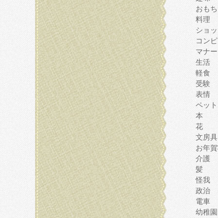
おもち
料理
ショッ
コンピ
マナー
生活
軽食
受験
表情
ペット
本
花
文房具
お年賀
介護
髪
怪我
政治
電車
幼稚園