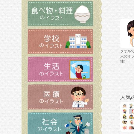
タオル
人のイ
性）
人気