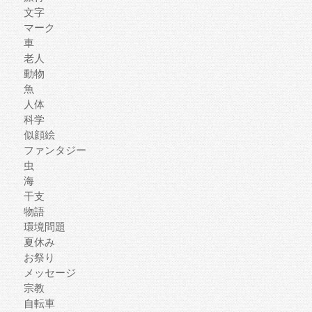
文字
マーク
車
老人
動物
魚
人体
科学
似顔絵
ファンタジー
虫
海
干支
物語
環境問題
夏休み
お祭り
メッセージ
宗教
自転車