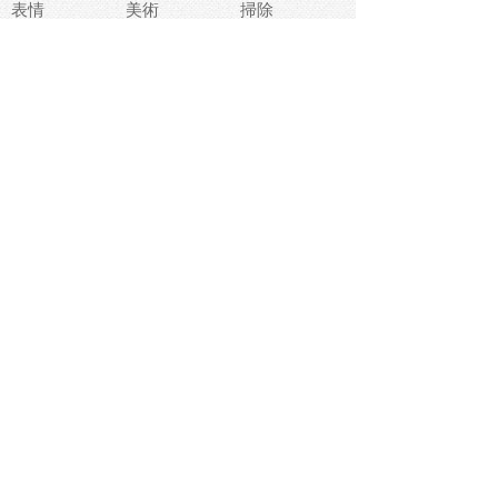
表情
美術
掃除
睡眠
似顔絵
ペット
美容
戦争
世界
ファンタジー
本
風景
犬
就活
虫
花
あかちゃん
植物
鳥
海
文房具
食材
お風呂
フルーツ
干支
お年賀状
マスク
調味料
猫
物語
介護
南国
ウェディング
ランドマーク
環境問題
髪
スポーツ用具
書類
クリスマス
夏休み
怪我
テンプレート
メディア
食器
お祭り
政治
中年
座布団
映画
メッセージ
電車
ゴミ
楽器
パン
宗教
幼稚園
エネルギー
引越し
農業
自転車