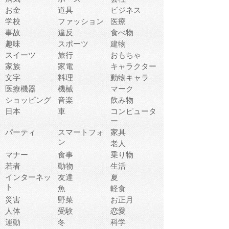
お金
道具
ビジネス
学校
ファッション
医療
事故
違反
食べ物
趣味
スポーツ
建物
スイーツ
旅行
おもちゃ
家族
家電
キャラクター
文字
料理
動物キャラ
医療機器
機械
マーク
ショッピング
音楽
飲み物
日本
車
コンピュータ
ー
パーティ
スマートフォ
家具
ン
老人
マナー
食事
乗り物
若者
動物
生活
インターネッ
友達
夏
ト
魚
軽食
災害
野菜
お正月
人体
受験
恋愛
運動
冬
科学