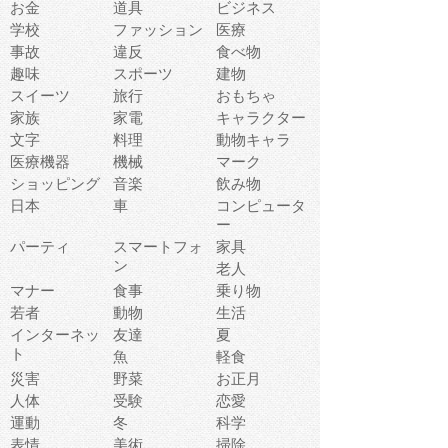
お金
道具
ビジネス
学校
ファッション
医療
事故
違反
食べ物
趣味
スポーツ
建物
スイーツ
旅行
おもちゃ
家族
家電
キャラクター
文字
料理
動物キャラ
医療機器
機械
マーク
ショッピング
音楽
飲み物
日本
車
コンピュータ
ー
パーティ
スマートフォ
家具
ン
老人
マナー
食事
乗り物
若者
動物
生活
インターネッ
友達
夏
ト
魚
軽食
災害
野菜
お正月
人体
受験
恋愛
運動
冬
科学
表情
美術
掃除