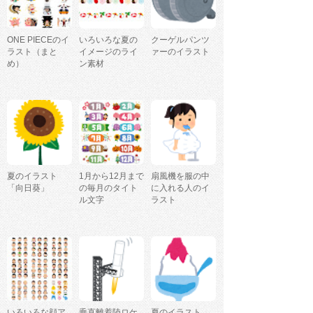
ONE PIECEのイ
いろいろな夏の
クーゲルパンツ
ラスト（まと
イメージのライ
ァーのイラスト
め）
ン素材
夏のイラスト
1月から12月まで
扇風機を服の中
「向日葵」
の毎月のタイト
に入れる人のイ
ル文字
ラスト
いろいろな顔ア
垂直離着陸ロケ
夏のイラスト