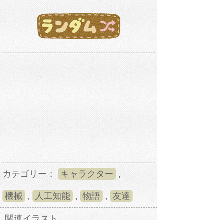
カテゴリー：
キャラクター
,
機械
,
人工知能
,
物語
,
友達
関連イラスト