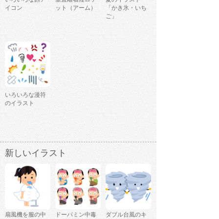
イコン
ット（アーム）
「かき氷・いち
ご」
いろいろな漫符
のイラスト
新しいイラスト
扇風機を服の中
ドーパミン中毒
ダブル台風のキ