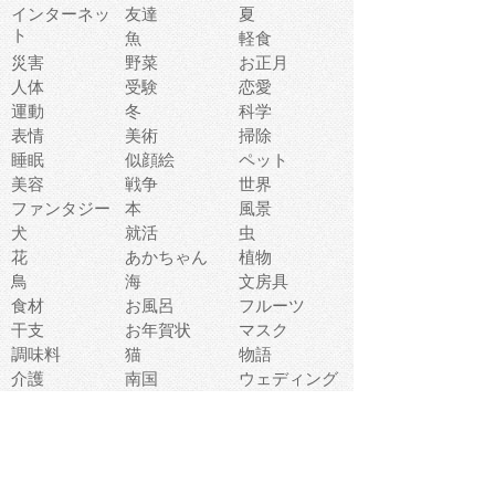
インターネッ
友達
夏
ト
魚
軽食
災害
野菜
お正月
人体
受験
恋愛
運動
冬
科学
表情
美術
掃除
睡眠
似顔絵
ペット
美容
戦争
世界
ファンタジー
本
風景
犬
就活
虫
花
あかちゃん
植物
鳥
海
文房具
食材
お風呂
フルーツ
干支
お年賀状
マスク
調味料
猫
物語
介護
南国
ウェディング
ランドマーク
環境問題
髪
スポーツ用具
書類
クリスマス
夏休み
怪我
テンプレート
メディア
食器
お祭り