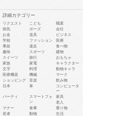
詳細カテゴリー
リクエスト
こども
職業
病気
ポーズ
会社
お金
道具
ビジネス
学校
ファッション
医療
事故
違反
食べ物
趣味
スポーツ
建物
スイーツ
旅行
おもちゃ
家族
家電
キャラクター
文字
料理
動物キャラ
医療機器
機械
マーク
ショッピング
音楽
飲み物
日本
車
コンピュータ
ー
パーティ
スマートフォ
家具
ン
老人
マナー
食事
乗り物
若者
動物
生活