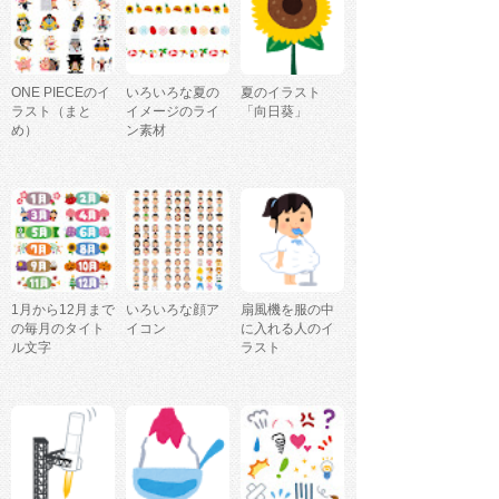
ONE PIECEのイ
いろいろな夏の
夏のイラスト
ラスト（まと
イメージのライ
「向日葵」
め）
ン素材
1月から12月まで
いろいろな顔ア
扇風機を服の中
の毎月のタイト
イコン
に入れる人のイ
ル文字
ラスト