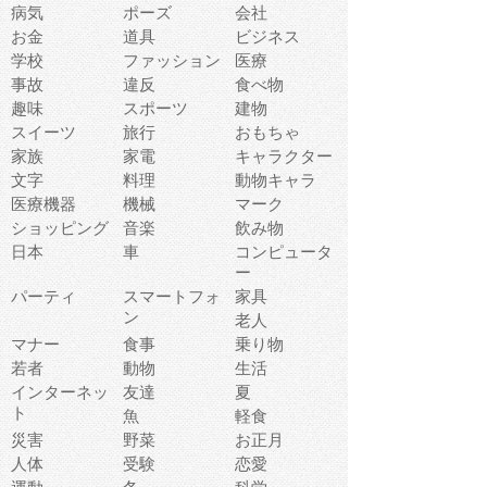
病気
ポーズ
会社
お金
道具
ビジネス
学校
ファッション
医療
事故
違反
食べ物
趣味
スポーツ
建物
スイーツ
旅行
おもちゃ
家族
家電
キャラクター
文字
料理
動物キャラ
医療機器
機械
マーク
ショッピング
音楽
飲み物
日本
車
コンピュータ
ー
パーティ
スマートフォ
家具
ン
老人
マナー
食事
乗り物
若者
動物
生活
インターネッ
友達
夏
ト
魚
軽食
災害
野菜
お正月
人体
受験
恋愛