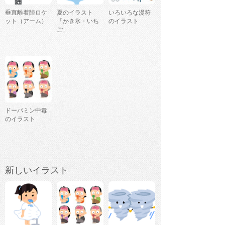
垂直離着陸ロケ
夏のイラスト
いろいろな漫符
ット（アーム）
「かき氷・いち
のイラスト
ご」
ドーパミン中毒
のイラスト
新しいイラスト