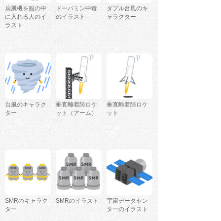
扇風機を服の中
ドーパミン中毒
ダブル台風のキ
に入れる人のイ
のイラスト
ャラクター
ラスト
台風のキャラク
垂直離着陸ロケ
垂直離着陸ロケ
ター
ット（アーム）
ット
SMRのキャラク
SMRのイラスト
宇宙データセン
ター
ターのイラスト