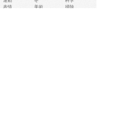
運動
冬
科学
表情
美術
掃除
睡眠
似顔絵
ペット
美容
戦争
世界
ファンタジー
本
風景
犬
就活
虫
花
あかちゃん
植物
鳥
海
文房具
食材
お風呂
フルーツ
干支
お年賀状
マスク
調味料
猫
物語
介護
南国
ウェディング
ランドマーク
環境問題
髪
スポーツ用具
書類
クリスマス
夏休み
怪我
テンプレート
メディア
食器
お祭り
政治
中年
座布団
映画
メッセージ
電車
ゴミ
楽器
パン
宗教
幼稚園
エネルギー
引越し
農業
自転車