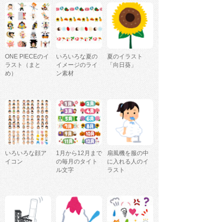
ONE PIECEのイ
いろいろな夏の
夏のイラスト
ラスト（まと
イメージのライ
「向日葵」
め）
ン素材
いろいろな顔ア
1月から12月まで
扇風機を服の中
イコン
の毎月のタイト
に入れる人のイ
ル文字
ラスト