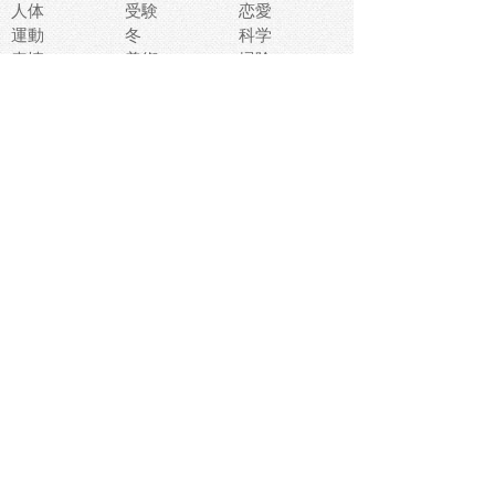
人体
受験
恋愛
運動
冬
科学
表情
美術
掃除
睡眠
似顔絵
ペット
美容
戦争
世界
ファンタジー
本
風景
犬
就活
虫
花
あかちゃん
植物
鳥
海
文房具
食材
お風呂
フルーツ
干支
お年賀状
マスク
調味料
猫
物語
介護
南国
ウェディング
ランドマーク
環境問題
髪
スポーツ用具
書類
クリスマス
夏休み
怪我
テンプレート
メディア
食器
お祭り
政治
中年
座布団
映画
メッセージ
電車
ゴミ
楽器
パン