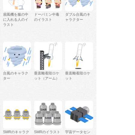
扇風機を服の中
ドーパミン中毒
ダブル台風のキ
に入れる人のイ
のイラスト
ャラクター
ラスト
台風のキャラク
垂直離着陸ロケ
垂直離着陸ロケ
ター
ット（アーム）
ット
SMRのキャラク
SMRのイラスト
宇宙データセン