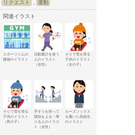
リクエスト
,
運動
関連イラスト
スポーツジムの
活動量計を使う
そりで雪を滑る
建物のイラスト
人のイラスト
子供のイラスト
（女性）
（女の子）
そりで雪を滑る
手すりを持って
ルーズソックス
子供のイラスト
階段を上る・降
を履いた高校生
（男の子）
りる人のイラス
のイラスト
ト（女性）