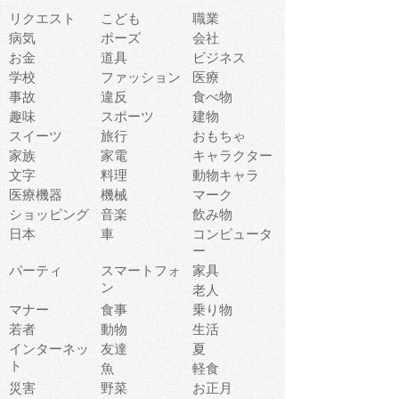
リクエスト
こども
職業
病気
ポーズ
会社
お金
道具
ビジネス
学校
ファッション
医療
事故
違反
食べ物
趣味
スポーツ
建物
スイーツ
旅行
おもちゃ
家族
家電
キャラクター
文字
料理
動物キャラ
医療機器
機械
マーク
ショッピング
音楽
飲み物
日本
車
コンピュータ
ー
パーティ
スマートフォ
家具
ン
老人
マナー
食事
乗り物
若者
動物
生活
インターネッ
友達
夏
ト
魚
軽食
災害
野菜
お正月