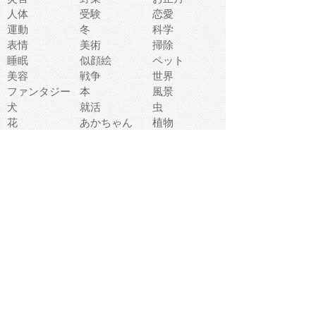
人体
受験
恋愛
運動
冬
科学
表情
美術
掃除
睡眠
似顔絵
ペット
美容
戦争
世界
ファンタジー
本
風景
犬
就活
虫
花
あかちゃん
植物
鳥
海
文房具
食材
お風呂
フルーツ
干支
お年賀状
マスク
調味料
猫
物語
介護
南国
ウェディング
ランドマーク
環境問題
髪
スポーツ用具
書類
クリスマス
夏休み
怪我
テンプレート
メディア
食器
お祭り
政治
中年
座布団
映画
メッセージ
電車
ゴミ
楽器
パン