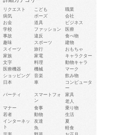
詳細カテゴリー
リクエスト
こども
職業
病気
ポーズ
会社
お金
道具
ビジネス
学校
ファッション
医療
事故
違反
食べ物
趣味
スポーツ
建物
スイーツ
旅行
おもちゃ
家族
家電
キャラクター
文字
料理
動物キャラ
医療機器
機械
マーク
ショッピング
音楽
飲み物
日本
車
コンピュータ
ー
パーティ
スマートフォ
家具
ン
老人
マナー
食事
乗り物
若者
動物
生活
インターネッ
友達
夏
ト
魚
軽食
災害
野菜
お正月