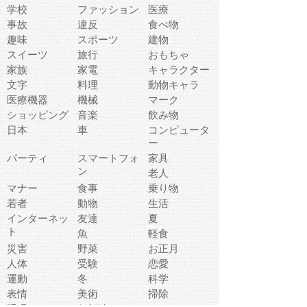
学校
ファッション
医療
事故
違反
食べ物
趣味
スポーツ
建物
スイーツ
旅行
おもちゃ
家族
家電
キャラクター
文字
料理
動物キャラ
医療機器
機械
マーク
ショッピング
音楽
飲み物
日本
車
コンピュータ
ー
パーティ
スマートフォ
家具
ン
老人
マナー
食事
乗り物
若者
動物
生活
インターネッ
友達
夏
ト
魚
軽食
災害
野菜
お正月
人体
受験
恋愛
運動
冬
科学
表情
美術
掃除