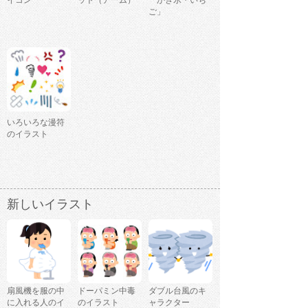
イコン
ット（アーム）
「かき氷・いち
ご」
いろいろな漫符
のイラスト
新しいイラスト
扇風機を服の中
ドーパミン中毒
ダブル台風のキ
に入れる人のイ
のイラスト
ャラクター