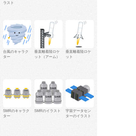
ラスト
台風のキャラク
垂直離着陸ロケ
垂直離着陸ロケ
ター
ット（アーム）
ット
SMRのキャラク
SMRのイラスト
宇宙データセン
ター
ターのイラスト