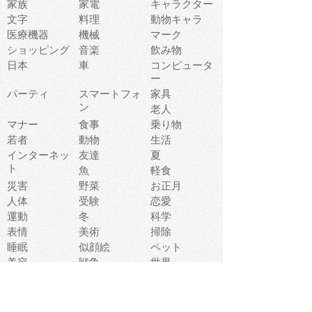
家族
家電
キャラクター
文字
料理
動物キャラ
医療機器
機械
マーク
ショッピング
音楽
飲み物
日本
車
コンピュータ
ー
パーティ
スマートフォ
家具
ン
老人
マナー
食事
乗り物
若者
動物
生活
インターネッ
友達
夏
ト
魚
軽食
災害
野菜
お正月
人体
受験
恋愛
運動
冬
科学
表情
美術
掃除
睡眠
似顔絵
ペット
美容
戦争
世界
ファンタジー
本
風景
犬
就活
虫
花
あかちゃん
植物