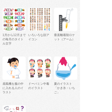
1月から12月まで
いろいろな顔ア
垂直離着陸ロケ
の毎月のタイト
イコン
ット（アーム）
ル文字
扇風機を服の中
ドーパミン中毒
夏のイラスト
に入れる人のイ
のイラスト
「かき氷・いち
ラスト
ご」