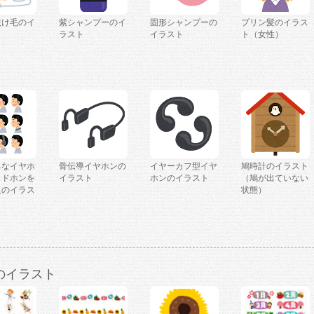
抜け毛のイ
紫シャンプーのイ
固形シャンプーの
プリン髪のイラス
ラスト
イラスト
ト（女性）
ろなイヤホ
骨伝導イヤホンの
イヤーカフ型イヤ
鳩時計のイラスト
ッドホンを
イラスト
ホンのイラスト
（鳩が出ていない
人のイラス
状態）
のイラスト