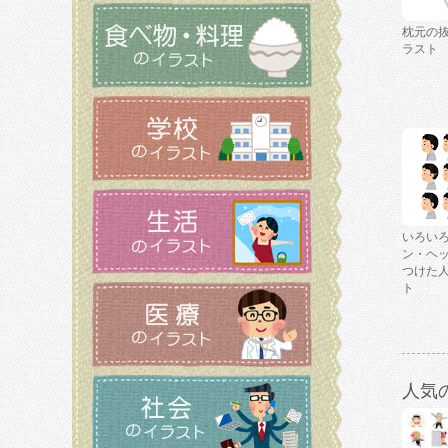
枕元の
ラスト
いろい
ン・ヘ
つけた
ト
人気