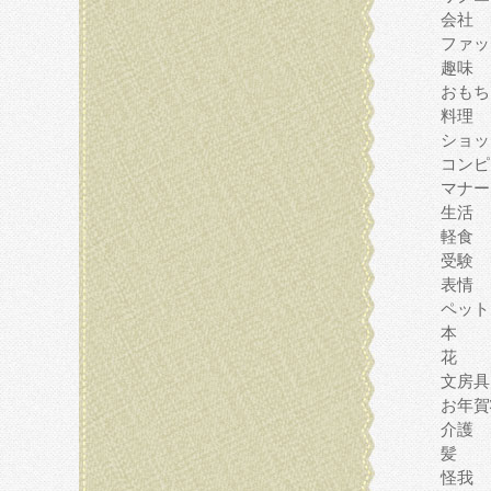
会社
ファッ
趣味
おもち
料理
ショッ
コンピ
マナー
生活
軽食
受験
表情
ペット
本
花
文房具
お年賀
介護
髪
怪我