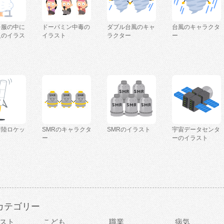
を服の中に
ドーパミン中毒の
ダブル台風のキャ
台風のキャラクタ
人のイラス
イラスト
ラクター
ー
着陸ロケッ
SMRのキャラクタ
SMRのイラスト
宇宙データセンタ
ー
ーのイラスト
カテゴリー
スト
こども
職業
病気