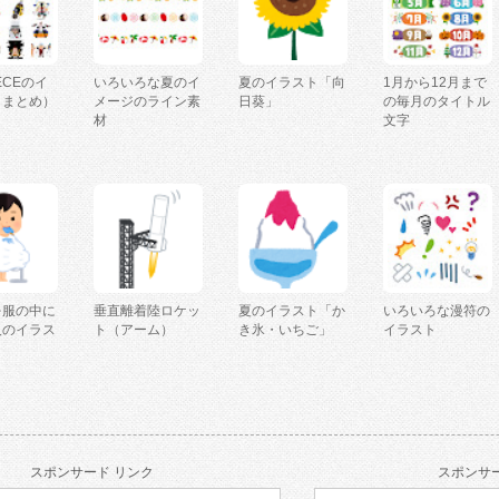
IECEのイ
いろいろな夏のイ
夏のイラスト「向
1月から12月まで
（まとめ）
メージのライン素
日葵」
の毎月のタイトル
材
文字
を服の中に
垂直離着陸ロケッ
夏のイラスト「か
いろいろな漫符の
人のイラス
ト（アーム）
き氷・いちご」
イラスト
スポンサード リンク
スポンサー