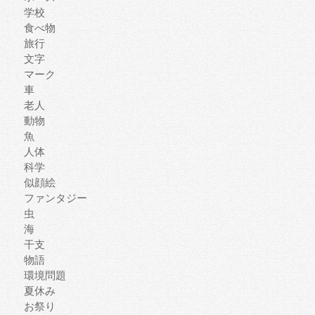
学校
食べ物
旅行
文字
マーク
車
老人
動物
魚
人体
科学
似顔絵
ファンタジー
虫
海
干支
物語
環境問題
夏休み
お祭り