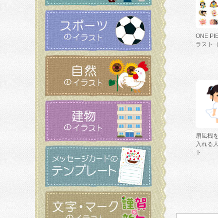
ONE P
ラスト
扇風機
入れる
ト