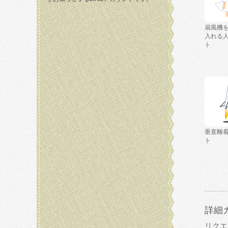
扇風機
入れる
ト
垂直離
ト
詳細
リクエ