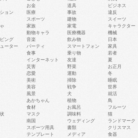
お金
道具
ビジネス
ション
医療
事故
違反
スポーツ
建物
スイーツ
ゃ
家族
家電
キャラクター
動物キャラ
医療機器
機械
ピング
音楽
飲み物
日本
ューター
パーティ
スマートフォン
家具
食事
乗り物
若者
インターネット
友達
夏
災害
野菜
お正月
恋愛
運動
冬
美術
掃除
睡眠
美容
戦争
世界
風景
犬
就活
あかちゃん
植物
鳥
食材
お風呂
フルーツ
状
マスク
調味料
猫
南国
ウェディング
ランドマーク
スポーツ用具
書類
クリスマス
テンプレート
メディア
食器