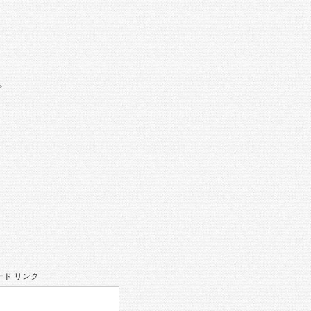
。
ド リンク