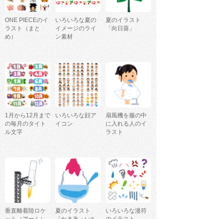
ONE PIECEのイ
いろいろな夏の
夏のイラスト
ラスト（まと
イメージのライ
「向日葵」
め）
ン素材
1月から12月まで
いろいろな顔ア
扇風機を服の中
の毎月のタイト
イコン
に入れる人のイ
ル文字
ラスト
垂直離着陸ロケ
夏のイラスト
いろいろな漫符