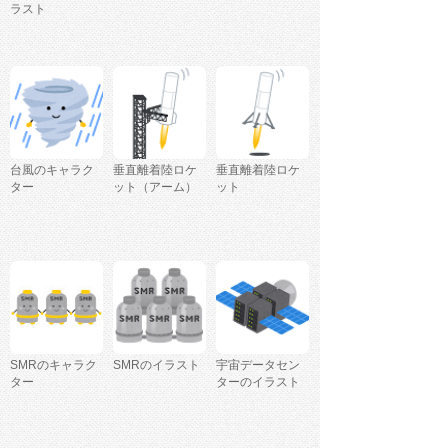
ラスト
台風のキャラク
垂直離着陸ロケ
垂直離着陸ロケ
ター
ット（アーム）
ット
SMRのキャラク
SMRのイラスト
宇宙データセン
ター
ターのイラスト