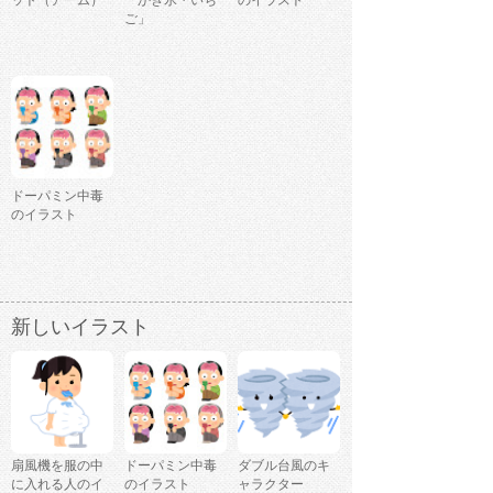
ット（アーム）
「かき氷・いち
のイラスト
ご」
ドーパミン中毒
のイラスト
新しいイラスト
扇風機を服の中
ドーパミン中毒
ダブル台風のキ
に入れる人のイ
のイラスト
ャラクター