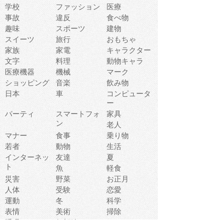
学校
ファッション
医療
事故
違反
食べ物
趣味
スポーツ
建物
スイーツ
旅行
おもちゃ
家族
家電
キャラクター
文字
料理
動物キャラ
医療機器
機械
マーク
ショッピング
音楽
飲み物
日本
車
コンピュータ
ー
パーティ
スマートフォ
家具
ン
老人
マナー
食事
乗り物
若者
動物
生活
インターネッ
友達
夏
ト
魚
軽食
災害
野菜
お正月
人体
受験
恋愛
運動
冬
科学
表情
美術
掃除