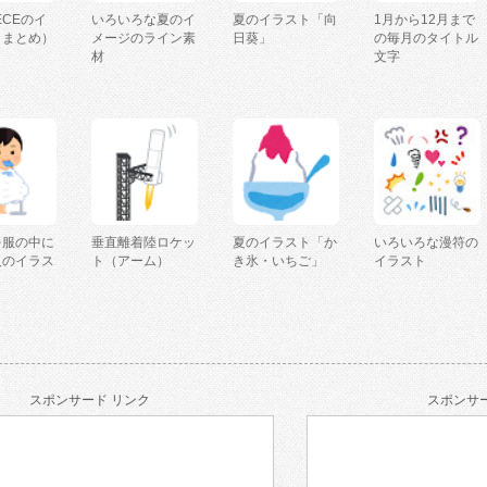
IECEのイ
いろいろな夏のイ
夏のイラスト「向
1月から12月まで
（まとめ）
メージのライン素
日葵」
の毎月のタイトル
材
文字
を服の中に
垂直離着陸ロケッ
夏のイラスト「か
いろいろな漫符の
人のイラス
ト（アーム）
き氷・いちご」
イラスト
スポンサード リンク
スポンサー