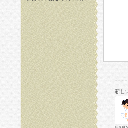
新し
扇風機