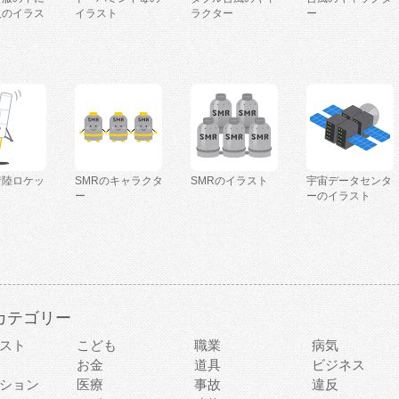
人のイラス
イラスト
ラクター
ー
着陸ロケッ
SMRのキャラクタ
SMRのイラスト
宇宙データセンタ
ー
ーのイラスト
カテゴリー
スト
こども
職業
病気
お金
道具
ビジネス
ション
医療
事故
違反