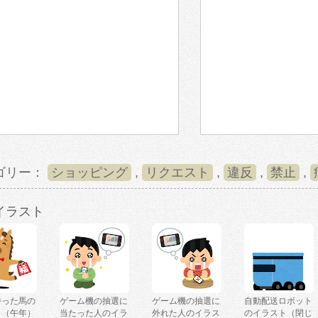
ゴリー：
ショッピング
,
リクエスト
,
違反
,
禁止
,
イラスト
持った馬の
ゲーム機の抽選に
ゲーム機の抽選に
自動配送ロボット
ト（午年）
当たった人のイラ
外れた人のイラス
のイラスト（閉じ