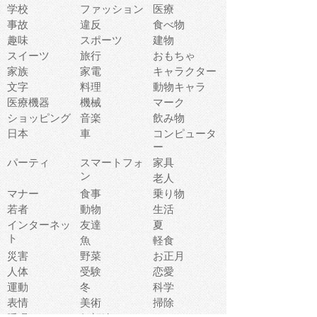
学校
ファッション
医療
事故
違反
食べ物
趣味
スポーツ
建物
スイーツ
旅行
おもちゃ
家族
家電
キャラクター
文字
料理
動物キャラ
医療機器
機械
マーク
ショッピング
音楽
飲み物
日本
車
コンピュータ
ー
パーティ
スマートフォ
家具
ン
老人
マナー
食事
乗り物
若者
動物
生活
インターネッ
友達
夏
ト
魚
軽食
災害
野菜
お正月
人体
受験
恋愛
運動
冬
科学
表情
美術
掃除