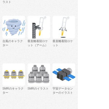
ラスト
台風のキャラク
垂直離着陸ロケ
垂直離着陸ロケ
ター
ット（アーム）
ット
SMRのキャラク
SMRのイラスト
宇宙データセン
ター
ターのイラスト