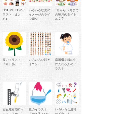
ONE PIECEのイ
いろいろな夏の
1月から12月まで
ラスト（まと
イメージのライ
の毎月のタイト
め）
ン素材
ル文字
夏のイラスト
いろいろな顔ア
扇風機を服の中
「向日葵」
イコン
に入れる人のイ
ラスト
垂直離着陸ロケ
夏のイラスト
いろいろな漫符
ット（アーム）
「かき氷・いち
のイラスト