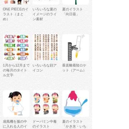
ONE PIECEのイ
いろいろな夏の
夏のイラスト
ラスト（まと
イメージのライ
「向日葵」
め）
ン素材
1月から12月まで
いろいろな顔ア
垂直離着陸ロケ
の毎月のタイト
イコン
ット（アーム）
ル文字
扇風機を服の中
ドーパミン中毒
夏のイラスト
に入れる人のイ
のイラスト
「かき氷・いち