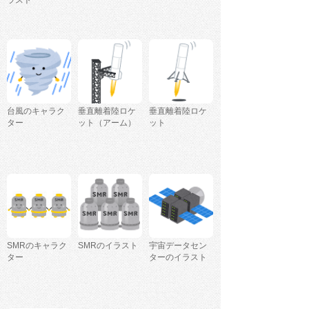
ラスト
台風のキャラク
垂直離着陸ロケ
垂直離着陸ロケ
ター
ット（アーム）
ット
SMRのキャラク
SMRのイラスト
宇宙データセン
ター
ターのイラスト