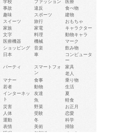
学校
ファッション
医療
事故
違反
食べ物
趣味
スポーツ
建物
スイーツ
旅行
おもちゃ
家族
家電
キャラクター
文字
料理
動物キャラ
医療機器
機械
マーク
ショッピング
音楽
飲み物
日本
車
コンピュータ
ー
パーティ
スマートフォ
家具
ン
老人
マナー
食事
乗り物
若者
動物
生活
インターネッ
友達
夏
ト
魚
軽食
災害
野菜
お正月
人体
受験
恋愛
運動
冬
科学
表情
美術
掃除
睡眠
似顔絵
ペット