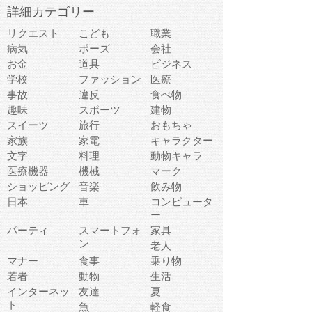
詳細カテゴリー
リクエスト
こども
職業
病気
ポーズ
会社
お金
道具
ビジネス
学校
ファッション
医療
事故
違反
食べ物
趣味
スポーツ
建物
スイーツ
旅行
おもちゃ
家族
家電
キャラクター
文字
料理
動物キャラ
医療機器
機械
マーク
ショッピング
音楽
飲み物
日本
車
コンピュータ
ー
パーティ
スマートフォ
家具
ン
老人
マナー
食事
乗り物
若者
動物
生活
インターネッ
友達
夏
ト
魚
軽食