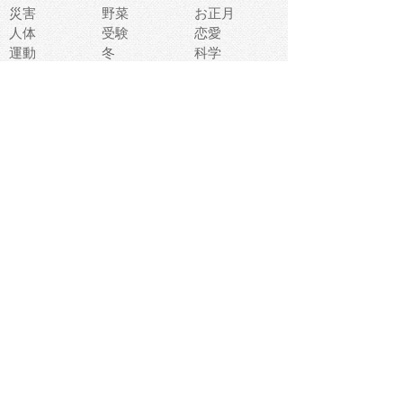
災害
野菜
お正月
人体
受験
恋愛
運動
冬
科学
表情
美術
掃除
睡眠
似顔絵
ペット
美容
戦争
世界
ファンタジー
本
風景
犬
就活
虫
花
あかちゃん
植物
鳥
海
文房具
食材
お風呂
フルーツ
干支
お年賀状
マスク
調味料
猫
物語
介護
南国
ウェディング
ランドマーク
環境問題
髪
スポーツ用具
書類
クリスマス
夏休み
怪我
テンプレート
メディア
食器
お祭り
政治
中年
座布団
映画
メッセージ
電車