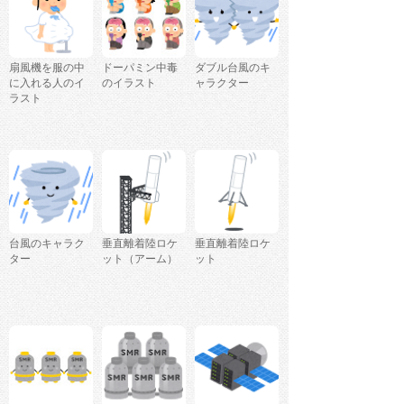
扇風機を服の中
ドーパミン中毒
ダブル台風のキ
に入れる人のイ
のイラスト
ャラクター
ラスト
台風のキャラク
垂直離着陸ロケ
垂直離着陸ロケ
ター
ット（アーム）
ット