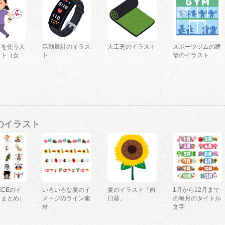
計を使う人
活動量計のイラス
人工芝のイラスト
スポーツジムの建
スト（女
ト
物のイラスト
のイラスト
IECEのイ
いろいろな夏のイ
夏のイラスト「向
1月から12月まで
（まとめ）
メージのライン素
日葵」
の毎月のタイトル
材
文字