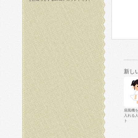
新し
扇風機
入れる
ト