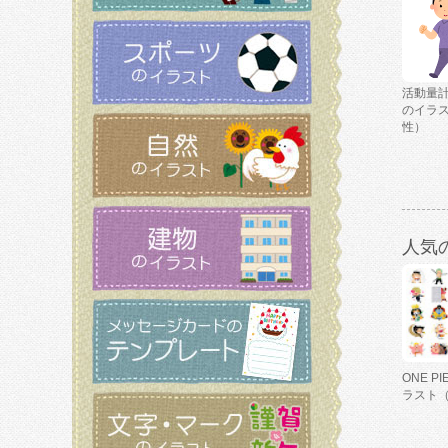
活動量
のイラ
性）
人気
ONE P
ラスト