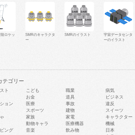
着陸ロケッ
SMRのキャラクタ
SMRのイラスト
宇宙データセンタ
ー
ーのイラスト
カテゴリー
スト
こども
職業
病気
お金
道具
ビジネス
ション
医療
事故
違反
スポーツ
建物
スイーツ
ゃ
家族
家電
キャラクター
動物キャラ
医療機器
機械
ピング
音楽
飲み物
日本