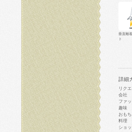
垂直離
ト
詳細
リクエ
会社
ファッ
趣味
おもち
料理
ショッ