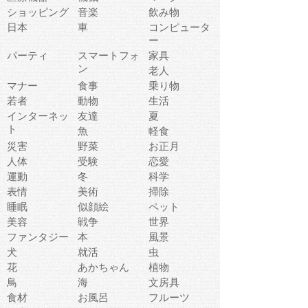
ショッピング
音楽
飲み物
日本
車
コンピュータ
ー
パーティ
スマートフォ
家具
ン
老人
マナー
食事
乗り物
若者
動物
生活
インターネッ
友達
夏
ト
魚
軽食
災害
野菜
お正月
人体
受験
恋愛
運動
冬
科学
表情
美術
掃除
睡眠
似顔絵
ペット
美容
戦争
世界
ファンタジー
本
風景
犬
就活
虫
花
あかちゃん
植物
鳥
海
文房具
食材
お風呂
フルーツ