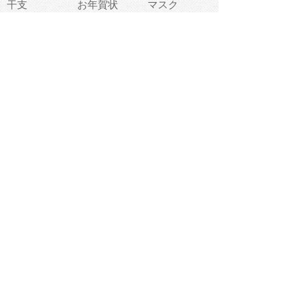
干支
お年賀状
マスク
調味料
猫
物語
介護
南国
ウェディング
ランドマーク
環境問題
髪
スポーツ用具
書類
クリスマス
夏休み
怪我
テンプレート
メディア
食器
お祭り
政治
中年
座布団
映画
メッセージ
電車
ゴミ
楽器
パン
宗教
幼稚園
エネルギー
引越し
農業
自転車
オリンピック
飾り
お寿司
POP
食べ物キャラ
ダンス
体育
梅雨
棒人間
周辺機器
メタボリック
お葬式
思い出
歯
集合
運動会
春
室内
流通
カフェ
お誕生日
宇宙
英語
バレンタイン
サッカー
野球
吹奏楽