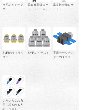
台風のキャラク
垂直離着陸ロケ
垂直離着陸ロケ
ター
ット（アーム）
ット
SMRのキャラク
SMRのイラスト
宇宙データセン
ター
ターのイラスト
いろいろなお布
団に埋もれる人
のイラスト