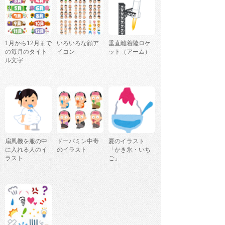
1月から12月まで
いろいろな顔ア
垂直離着陸ロケ
の毎月のタイト
イコン
ット（アーム）
ル文字
扇風機を服の中
ドーパミン中毒
夏のイラスト
に入れる人のイ
のイラスト
「かき氷・いち
ラスト
ご」