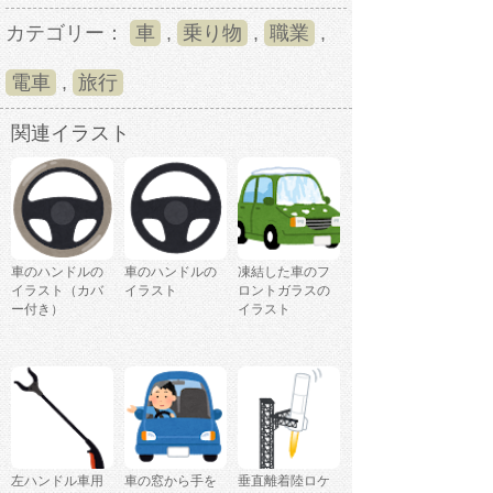
カテゴリー：
車
,
乗り物
,
職業
,
電車
,
旅行
関連イラスト
車のハンドルの
車のハンドルの
凍結した車のフ
イラスト（カバ
イラスト
ロントガラスの
ー付き）
イラスト
左ハンドル車用
車の窓から手を
垂直離着陸ロケ