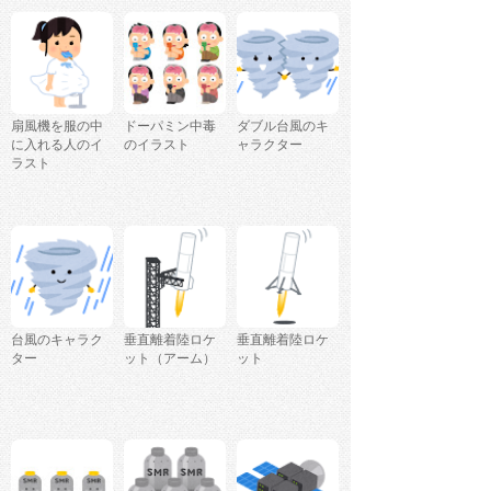
扇風機を服の中
ドーパミン中毒
ダブル台風のキ
に入れる人のイ
のイラスト
ャラクター
ラスト
台風のキャラク
垂直離着陸ロケ
垂直離着陸ロケ
ター
ット（アーム）
ット