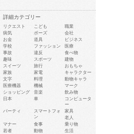
詳細カテゴリー
リクエスト
こども
職業
病気
ポーズ
会社
お金
道具
ビジネス
学校
ファッション
医療
事故
違反
食べ物
趣味
スポーツ
建物
スイーツ
旅行
おもちゃ
家族
家電
キャラクター
文字
料理
動物キャラ
医療機器
機械
マーク
ショッピング
音楽
飲み物
日本
車
コンピュータ
ー
パーティ
スマートフォ
家具
ン
老人
マナー
食事
乗り物
若者
動物
生活