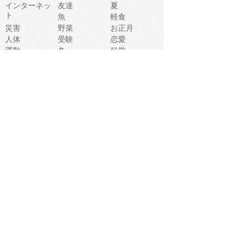
インターネッ
友達
夏
ト
魚
軽食
災害
野菜
お正月
人体
受験
恋愛
運動
冬
科学
表情
美術
掃除
睡眠
似顔絵
ペット
美容
戦争
世界
ファンタジー
本
風景
犬
就活
虫
花
あかちゃん
植物
鳥
海
文房具
食材
お風呂
フルーツ
干支
お年賀状
マスク
調味料
猫
物語
介護
南国
ウェディング
ランドマーク
環境問題
髪
スポーツ用具
書類
クリスマス
夏休み
怪我
テンプレート
メディア
食器
お祭り