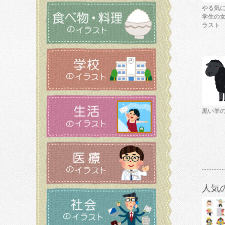
やる気
学生の
ラスト
黒い羊
人気