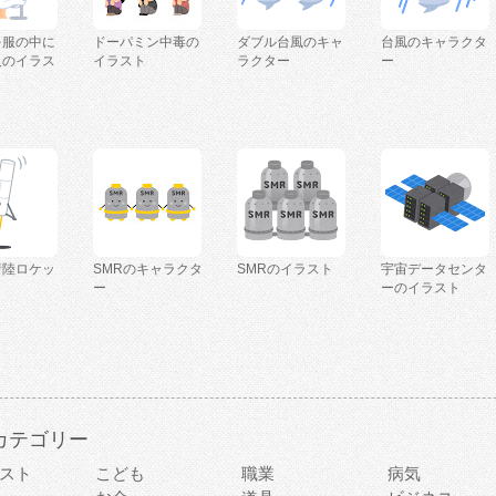
を服の中に
ドーパミン中毒の
ダブル台風のキャ
台風のキャラクタ
人のイラス
イラスト
ラクター
ー
着陸ロケッ
SMRのキャラクタ
SMRのイラスト
宇宙データセンタ
ー
ーのイラスト
カテゴリー
スト
こども
職業
病気