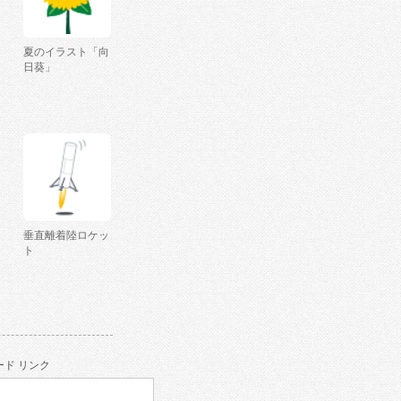
夏のイラスト「向
日葵」
垂直離着陸ロケッ
ト
ド リンク