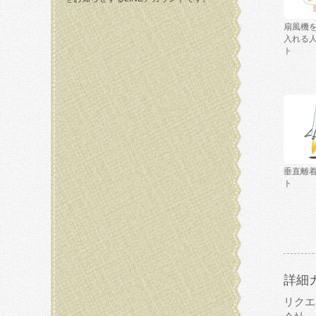
扇風機
入れる
ト
垂直離
ト
詳細
リクエ