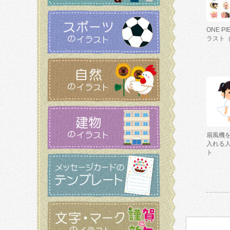
ONE P
ラスト
扇風機
入れる
ト