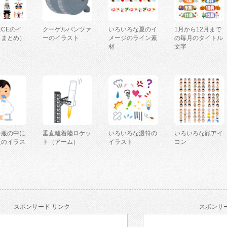
IECEのイ
クーゲルパンツァ
いろいろな夏のイ
1月から12月まで
（まとめ）
ーのイラスト
メージのライン素
の毎月のタイトル
材
文字
を服の中に
垂直離着陸ロケッ
いろいろな漫符の
いろいろな顔アイ
人のイラス
ト（アーム）
イラスト
コン
スポンサード リンク
スポンサー