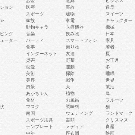
お金
道具
ビジネス
ション
医療
事故
違反
スポーツ
建物
スイーツ
ゃ
家族
家電
キャラクター
動物キャラ
医療機器
機械
ピング
音楽
飲み物
日本
ューター
パーティ
スマートフォン
家具
食事
乗り物
若者
インターネット
友達
夏
災害
野菜
お正月
恋愛
運動
冬
美術
掃除
睡眠
美容
戦争
世界
風景
犬
就活
あかちゃん
植物
鳥
食材
お風呂
フルーツ
状
マスク
調味料
猫
南国
ウェディング
ランドマーク
スポーツ用具
書類
クリスマス
テンプレート
メディア
食器
中年
座布団
映画