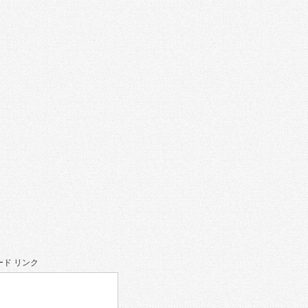
。
ド リンク