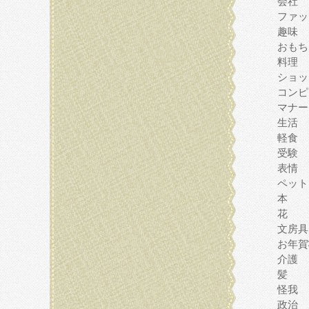
会社
ファッ
趣味
おもち
料理
ショッ
コンピ
マナー
生活
軽食
受験
表情
ペット
本
花
文房具
お年賀
介護
髪
怪我
政治