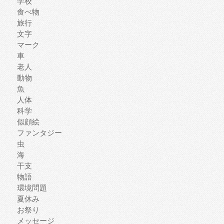
学校
食べ物
旅行
文字
マーク
車
老人
動物
魚
人体
科学
似顔絵
ファンタジー
虫
海
干支
物語
環境問題
夏休み
お祭り
メッセージ