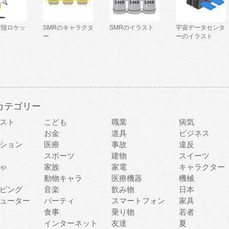
着陸ロケッ
SMRのキャラクタ
SMRのイラスト
宇宙データセンタ
ー
ーのイラスト
カテゴリー
スト
こども
職業
病気
お金
道具
ビジネス
ション
医療
事故
違反
スポーツ
建物
スイーツ
ゃ
家族
家電
キャラクター
動物キャラ
医療機器
機械
ピング
音楽
飲み物
日本
ューター
パーティ
スマートフォン
家具
食事
乗り物
若者
インターネット
友達
夏