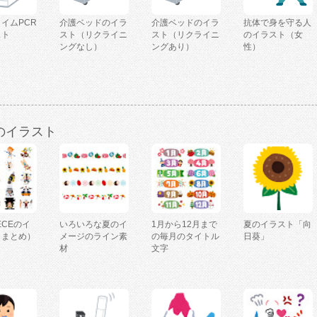
イムPCR
介護ベッドのイラ
介護ベッドのイラ
抗体で身を守る人
スト
スト（リクライニ
スト（リクライニ
のイラスト（女
ングなし）
ングあり）
性）
のイラスト
IECEのイ
いろいろな夏のイ
1月から12月まで
夏のイラスト「向
（まとめ）
メージのライン素
の毎月のタイトル
日葵」
材
文字