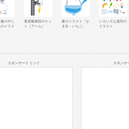
を服の中に
垂直離着陸ロケッ
夏のイラスト「か
いろいろな漫符の
人のイラス
ト（アーム）
き氷・いちご」
イラスト
スポンサード リンク
スポンサー