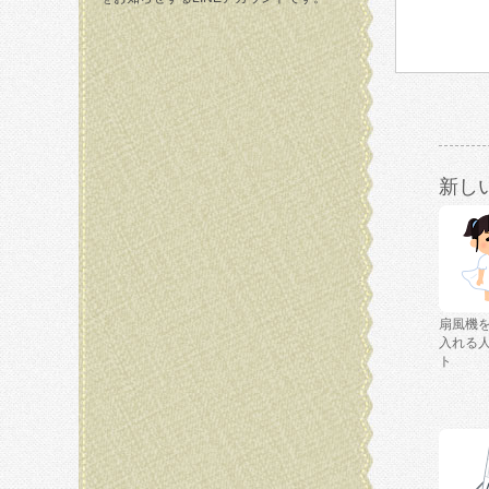
新し
扇風機
入れる
ト