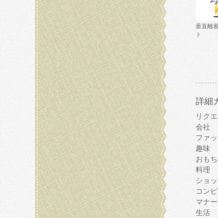
垂直離
ト
詳細
リクエ
会社
ファッ
趣味
おもち
料理
ショッ
コンピ
マナー
生活