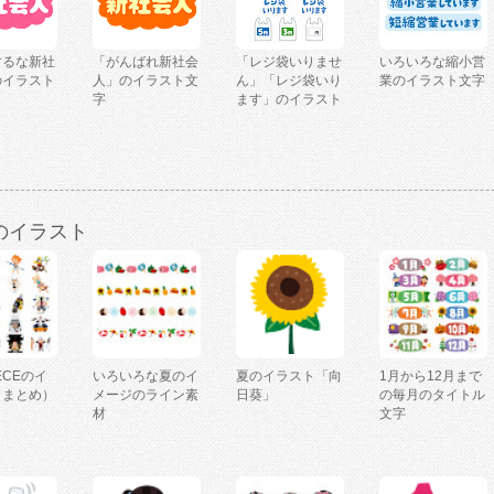
するな新社
「がんばれ新社会
「レジ袋いりませ
いろいろな縮小営
のイラスト
人」のイラスト文
ん」「レジ袋いり
業のイラスト文字
字
ます」のイラスト
のイラスト
IECEのイ
いろいろな夏のイ
夏のイラスト「向
1月から12月まで
（まとめ）
メージのライン素
日葵」
の毎月のタイトル
材
文字