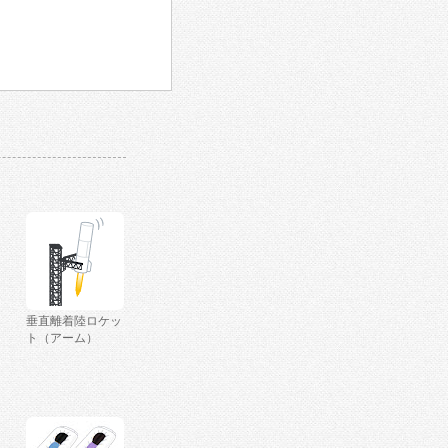
垂直離着陸ロケッ
ト（アーム）