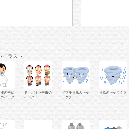
いイラスト
を服の中に
ドーパミン中毒の
ダブル台風のキャ
台風のキャラクタ
人のイラス
イラスト
ラクター
ー