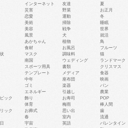
インターネット
友達
夏
災害
野菜
お正月
恋愛
運動
冬
美術
掃除
睡眠
美容
戦争
世界
風景
犬
就活
あかちゃん
植物
鳥
食材
お風呂
フルーツ
状
マスク
調味料
猫
南国
ウェディング
ランドマーク
スポーツ用具
書類
クリスマス
テンプレート
メディア
食器
中年
座布団
映画
ゴミ
楽器
パン
エネルギー
引越し
農業
ピック
飾り
お寿司
POP
体育
梅雨
棒人間
リック
お葬式
思い出
歯
春
室内
流通
日
宇宙
英語
バレンタイン