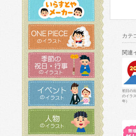
カテ
関連
初日の
のイラス
年）