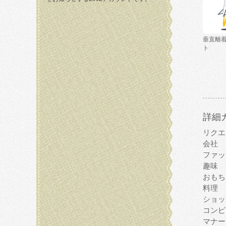
垂直離
ト
詳細
リクエ
会社
ファッ
趣味
おもち
料理
ショッ
コンピ
マナー