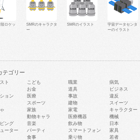
着陸ロケッ
SMRのキャラクタ
SMRのイラスト
宇宙データセンタ
ー
ーのイラスト
カテゴリー
スト
こども
職業
病気
お金
道具
ビジネス
ション
医療
事故
違反
スポーツ
建物
スイーツ
ゃ
家族
家電
キャラクター
動物キャラ
医療機器
機械
ピング
音楽
飲み物
日本
ューター
パーティ
スマートフォン
家具
食事
乗り物
若者