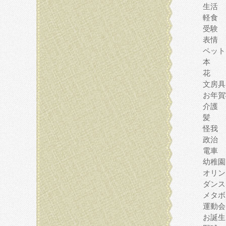
生活
軽食
受験
表情
ペット
本
花
文房具
お年賀
介護
髪
怪我
政治
電車
幼稚園
オリン
ダンス
メタボ
運動会
お誕生