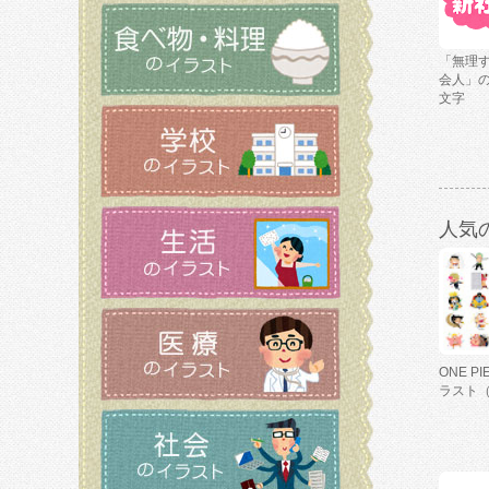
「無理
会人」
文字
人気
ONE P
ラスト