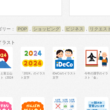
ゴリー：
POP
,
ショッピング
,
ビジネス
,
リクエス
イラスト
出と富士山
「2024」のイラス
iDeCoのイラスト
今年の漢字のイラ
ト（2024
ト文字
文字
スト「金」