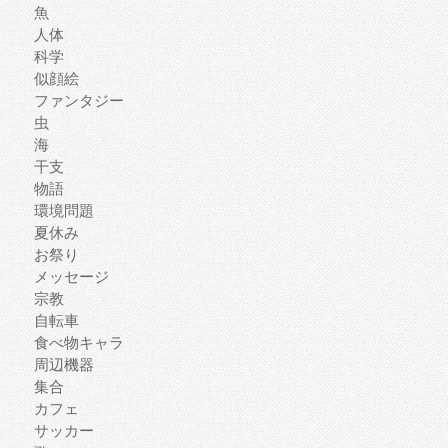
魚
人体
科学
似顔絵
ファンタジー
虫
海
干支
物語
環境問題
夏休み
お祭り
メッセージ
宗教
自転車
食べ物キャラ
周辺機器
集合
カフェ
サッカー