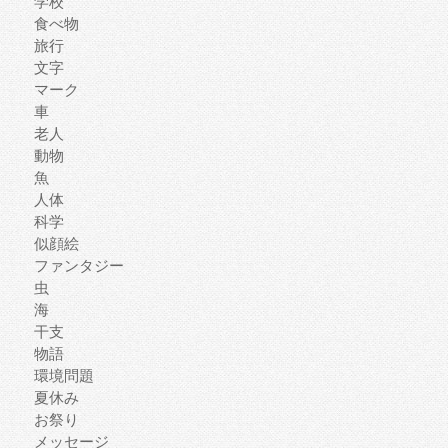
学校
食べ物
旅行
文字
マーク
車
老人
動物
魚
人体
科学
似顔絵
ファンタジー
虫
海
干支
物語
環境問題
夏休み
お祭り
メッセージ