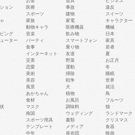
お金
道具
ビジネス
ション
医療
事故
違反
スポーツ
建物
スイーツ
ゃ
家族
家電
キャラクター
動物キャラ
医療機器
機械
ピング
音楽
飲み物
日本
ューター
パーティ
スマートフォン
家具
食事
乗り物
若者
インターネット
友達
夏
災害
野菜
お正月
恋愛
運動
冬
美術
掃除
睡眠
美容
戦争
世界
風景
犬
就活
あかちゃん
植物
鳥
食材
お風呂
フルーツ
状
マスク
調味料
猫
南国
ウェディング
ランドマーク
スポーツ用具
書類
クリスマス
テンプレート
メディア
食器
中年
座布団
映画