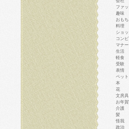
会社
ファッ
趣味
おもち
料理
ショッ
コンピ
マナー
生活
軽食
受験
表情
ペット
本
花
文房具
お年賀
介護
髪
怪我
政治