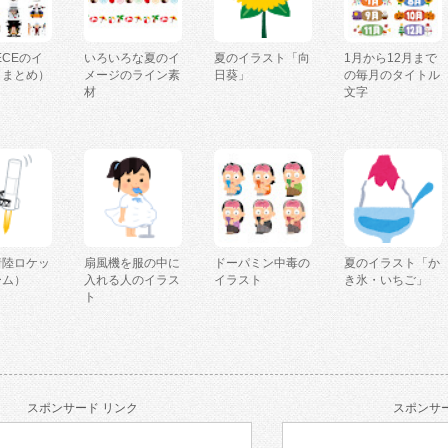
IECEのイ
いろいろな夏のイ
夏のイラスト「向
1月から12月まで
（まとめ）
メージのライン素
日葵」
の毎月のタイトル
材
文字
着陸ロケッ
扇風機を服の中に
ドーパミン中毒の
夏のイラスト「か
ーム）
入れる人のイラス
イラスト
き氷・いちご」
ト
スポンサード リンク
スポンサー