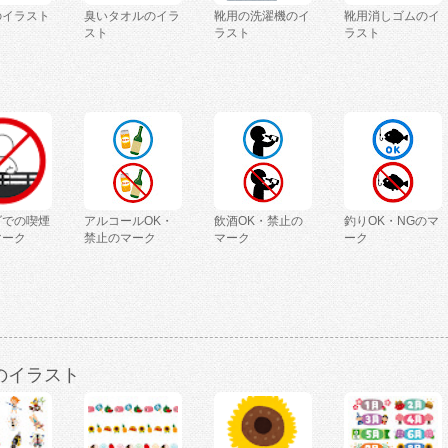
のイラスト
臭いタオルのイラ
靴用の洗濯機のイ
靴用消しゴムのイ
スト
ラスト
ラスト
ダでの喫煙
アルコールOK・
飲酒OK・禁止の
釣りOK・NGのマ
マーク
禁止のマーク
マーク
ーク
のイラスト