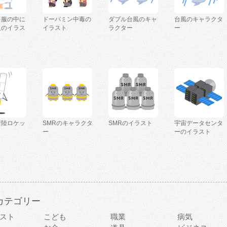
を服の中に
ドーパミン中毒の
ダブル台風のキャ
台風のキャラクタ
人のイラス
イラスト
ラクター
ー
着陸ロケッ
SMRのキャラクタ
SMRのイラスト
宇宙データセンタ
ー
ーのイラスト
カテゴリー
スト
こども
職業
病気