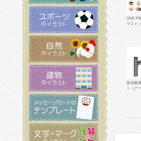
ONE P
ラスト
垂直離
ト（ア