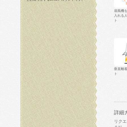
扇風機
入れる
ト
垂直離
ト
詳細
リクエ