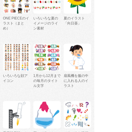
ONE PIECEのイ
いろいろな夏の
夏のイラスト
ラスト（まと
イメージのライ
「向日葵」
め）
ン素材
いろいろな顔ア
1月から12月まで
扇風機を服の中
イコン
の毎月のタイト
に入れる人のイ
ル文字
ラスト