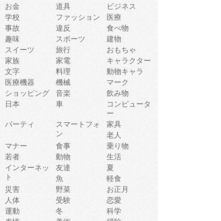
お金
道具
ビジネス
学校
ファッション
医療
事故
違反
食べ物
趣味
スポーツ
建物
スイーツ
旅行
おもちゃ
家族
家電
キャラクター
文字
料理
動物キャラ
医療機器
機械
マーク
ショッピング
音楽
飲み物
日本
車
コンピュータ
ー
パーティ
スマートフォ
家具
ン
老人
マナー
食事
乗り物
若者
動物
生活
インターネッ
友達
夏
ト
魚
軽食
災害
野菜
お正月
人体
受験
恋愛
運動
冬
科学