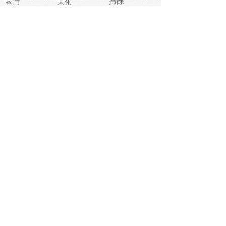
表情
美術
掃除
睡眠
似顔絵
ペット
美容
戦争
世界
ファンタジー
本
風景
犬
就活
虫
花
あかちゃん
植物
鳥
海
文房具
食材
お風呂
フルーツ
干支
お年賀状
マスク
調味料
猫
物語
介護
南国
ウェディング
ランドマーク
環境問題
髪
スポーツ用具
書類
クリスマス
夏休み
怪我
テンプレート
メディア
食器
お祭り
政治
中年
座布団
映画
メッセージ
電車
ゴミ
楽器
パン
宗教
幼稚園
エネルギー
引越し
農業
自転車
オリンピック
飾り
お寿司