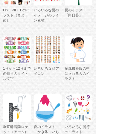
ONE PIECEのイ
いろいろな夏の
夏のイラスト
ラスト（まと
イメージのライ
「向日葵」
め）
ン素材
1月から12月まで
いろいろな顔ア
扇風機を服の中
の毎月のタイト
イコン
に入れる人のイ
ル文字
ラスト
垂直離着陸ロケ
夏のイラスト
いろいろな漫符
ット（アーム）
「かき氷・いち
のイラスト