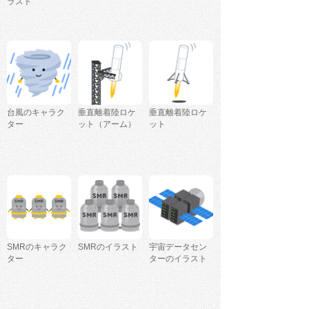
ラスト
台風のキャラク
垂直離着陸ロケ
垂直離着陸ロケ
ター
ット（アーム）
ット
SMRのキャラク
SMRのイラスト
宇宙データセン
ター
ターのイラスト