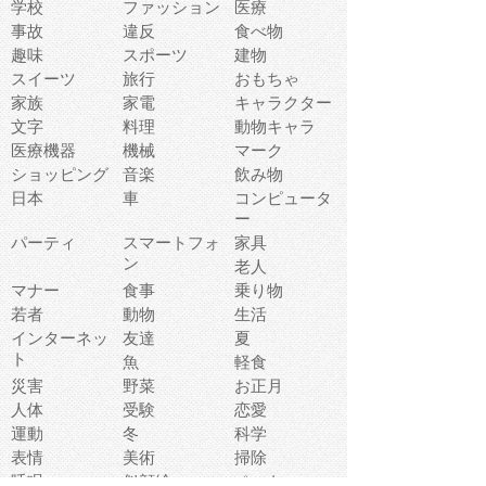
学校
ファッション
医療
事故
違反
食べ物
趣味
スポーツ
建物
スイーツ
旅行
おもちゃ
家族
家電
キャラクター
文字
料理
動物キャラ
医療機器
機械
マーク
ショッピング
音楽
飲み物
日本
車
コンピュータ
ー
パーティ
スマートフォ
家具
ン
老人
マナー
食事
乗り物
若者
動物
生活
インターネッ
友達
夏
ト
魚
軽食
災害
野菜
お正月
人体
受験
恋愛
運動
冬
科学
表情
美術
掃除
睡眠
似顔絵
ペット