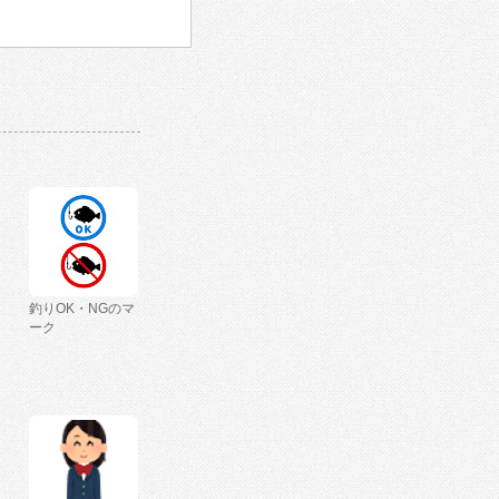
釣りOK・NGのマ
ーク