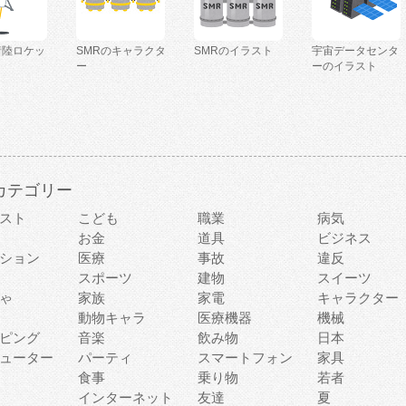
着陸ロケッ
SMRのキャラクタ
SMRのイラスト
宇宙データセンタ
ー
ーのイラスト
カテゴリー
スト
こども
職業
病気
お金
道具
ビジネス
ション
医療
事故
違反
スポーツ
建物
スイーツ
ゃ
家族
家電
キャラクター
動物キャラ
医療機器
機械
ピング
音楽
飲み物
日本
ューター
パーティ
スマートフォン
家具
食事
乗り物
若者
インターネット
友達
夏