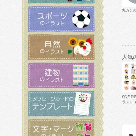
丸カン
人気
ONE P
ラスト