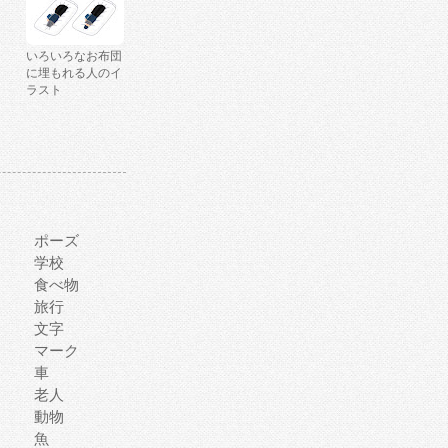
いろいろなお布団
に埋もれる人のイ
ラスト
ポーズ
学校
食べ物
旅行
文字
マーク
車
老人
動物
魚