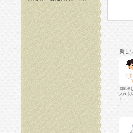
新し
扇風機
入れる
ト