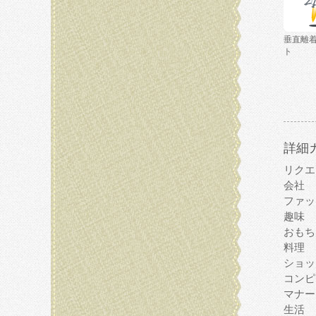
垂直離
ト
詳細
リクエ
会社
ファッ
趣味
おもち
料理
ショッ
コンピ
マナー
生活