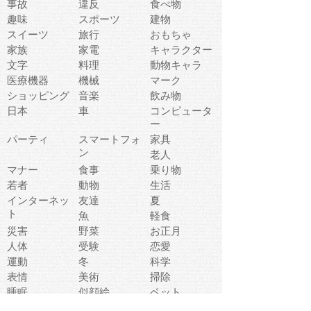
事故
違反
食べ物
趣味
スポーツ
建物
スイーツ
旅行
おもちゃ
家族
家電
キャラクター
文字
料理
動物キャラ
医療機器
機械
マーク
ショッピング
音楽
飲み物
日本
車
コンピュータ
ー
パーティ
スマートフォ
家具
ン
老人
マナー
食事
乗り物
若者
動物
生活
インターネッ
友達
夏
ト
魚
軽食
災害
野菜
お正月
人体
受験
恋愛
運動
冬
科学
表情
美術
掃除
睡眠
似顔絵
ペット
美容
戦争
世界