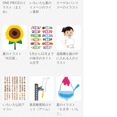
ONE PIECEのイ
いろいろな夏の
クーゲルパンツ
ラスト（まと
イメージのライ
ァーのイラスト
め）
ン素材
夏のイラスト
1月から12月まで
扇風機を服の中
「向日葵」
の毎月のタイト
に入れる人のイ
ル文字
ラスト
いろいろな顔ア
垂直離着陸ロケ
夏のイラスト
イコン
ット（アーム）
「かき氷・いち
ご」