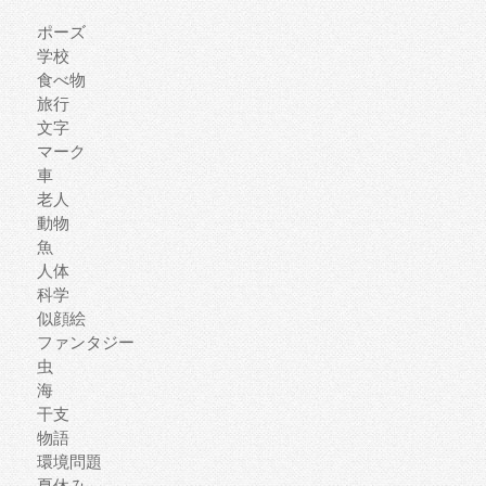
ポーズ
学校
食べ物
旅行
文字
マーク
車
老人
動物
魚
人体
科学
似顔絵
ファンタジー
虫
海
干支
物語
環境問題
夏休み