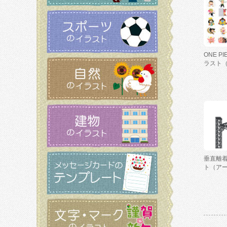
ONE P
ラスト
垂直離
ト（ア