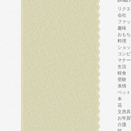
リクエ
会社
ファッ
趣味
おもち
料理
ショッ
コンピ
マナー
生活
軽食
受験
表情
ペット
本
花
文房具
お年賀
介護
髪