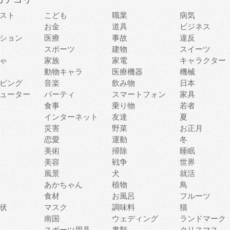
スト
こども
職業
病気
お金
道具
ビジネス
ション
医療
事故
違反
スポーツ
建物
スイーツ
ゃ
家族
家電
キャラクター
動物キャラ
医療機器
機械
ピング
音楽
飲み物
日本
ューター
パーティ
スマートフォン
家具
食事
乗り物
若者
インターネット
友達
夏
災害
野菜
お正月
恋愛
運動
冬
美術
掃除
睡眠
美容
戦争
世界
風景
犬
就活
あかちゃん
植物
鳥
食材
お風呂
フルーツ
状
マスク
調味料
猫
南国
ウェディング
ランドマーク
スポーツ用具
書類
クリスマス