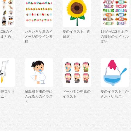
IECEのイ
いろいろな夏のイ
夏のイラスト「向
1月から12月まで
（まとめ）
メージのライン素
日葵」
の毎月のタイトル
材
文字
着陸ロケッ
扇風機を服の中に
ドーパミン中毒の
夏のイラスト「か
ーム）
入れる人のイラス
イラスト
き氷・いちご」
ト