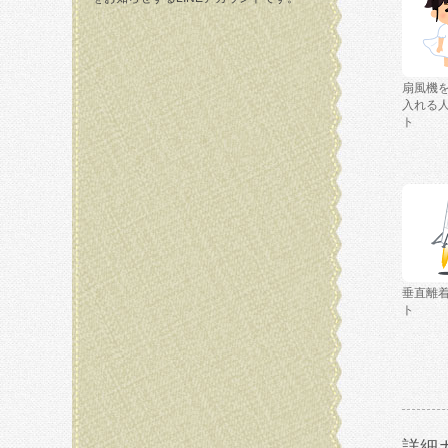
扇風機
入れる
ト
垂直離
ト
詳細