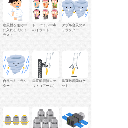
扇風機を服の中
ドーパミン中毒
ダブル台風のキ
に入れる人のイ
のイラスト
ャラクター
ラスト
台風のキャラク
垂直離着陸ロケ
垂直離着陸ロケ
ター
ット（アーム）
ット