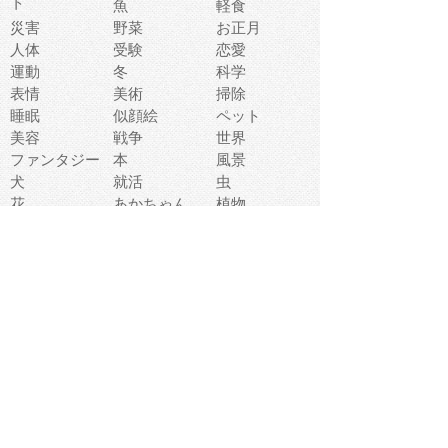
ト
魚
軽食
災害
野菜
お正月
人体
受験
恋愛
運動
冬
科学
表情
美術
掃除
睡眠
似顔絵
ペット
美容
戦争
世界
ファンタジー
本
風景
犬
就活
虫
花
あかちゃん
植物
鳥
海
文房具
食材
お風呂
フルーツ
干支
お年賀状
マスク
調味料
猫
物語
介護
南国
ウェディング
ランドマーク
環境問題
髪
スポーツ用具
書類
クリスマス
夏休み
怪我
テンプレート
メディア
食器
お祭り
政治
中年
座布団
映画
メッセージ
電車