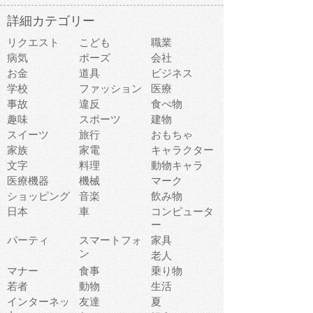
詳細カテゴリー
リクエスト
こども
職業
病気
ポーズ
会社
お金
道具
ビジネス
学校
ファッション
医療
事故
違反
食べ物
趣味
スポーツ
建物
スイーツ
旅行
おもちゃ
家族
家電
キャラクター
文字
料理
動物キャラ
医療機器
機械
マーク
ショッピング
音楽
飲み物
日本
車
コンピュータ
ー
パーティ
スマートフォ
家具
ン
老人
マナー
食事
乗り物
若者
動物
生活
インターネッ
友達
夏