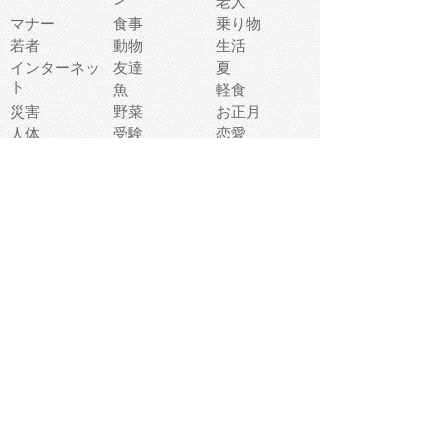
老人
マナー
食事
乗り物
若者
動物
生活
インターネッ
友達
夏
ト
魚
軽食
災害
野菜
お正月
人体
受験
恋愛
運動
冬
科学
表情
美術
掃除
睡眠
似顔絵
ペット
美容
戦争
世界
ファンタジー
本
風景
犬
就活
虫
花
あかちゃん
植物
鳥
海
文房具
食材
お風呂
フルーツ
干支
お年賀状
マスク
調味料
猫
物語
介護
南国
ウェディング
ランドマーク
環境問題
髪
スポーツ用具
書類
クリスマス