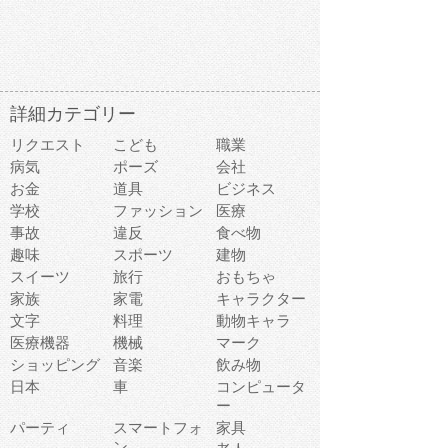
詳細カテゴリー
リクエスト
こども
職業
病気
ポーズ
会社
お金
道具
ビジネス
学校
ファッション
医療
事故
違反
食べ物
趣味
スポーツ
建物
スイーツ
旅行
おもちゃ
家族
家電
キャラクター
文字
料理
動物キャラ
医療機器
機械
マーク
ショッピング
音楽
飲み物
日本
車
コンピュータ
ー
パーティ
スマートフォ
家具
ン