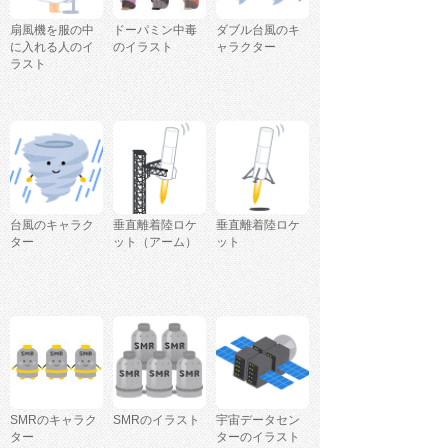
扇風機を服の中
ドーパミン中毒
ダブル台風のキ
に入れる人のイ
のイラスト
ャラクター
ラスト
台風のキャラク
垂直離着陸ロケ
垂直離着陸ロケ
ター
ット（アーム）
ット
SMRのキャラク
SMRのイラスト
宇宙データセン
ター
ターのイラスト