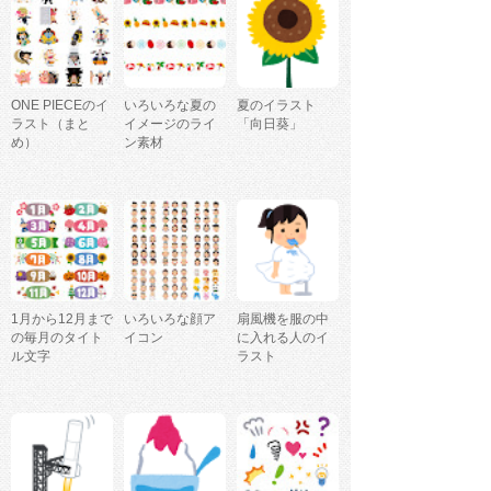
ONE PIECEのイ
いろいろな夏の
夏のイラスト
ラスト（まと
イメージのライ
「向日葵」
め）
ン素材
1月から12月まで
いろいろな顔ア
扇風機を服の中
の毎月のタイト
イコン
に入れる人のイ
ル文字
ラスト