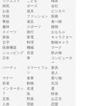
リクエスト
こども
職業
病気
ポーズ
会社
お金
道具
ビジネス
学校
ファッション
医療
事故
違反
食べ物
趣味
スポーツ
建物
スイーツ
旅行
おもちゃ
家族
家電
キャラクター
文字
料理
動物キャラ
医療機器
機械
マーク
ショッピング
音楽
飲み物
日本
車
コンピュータ
ー
パーティ
スマートフォ
家具
ン
老人
マナー
食事
乗り物
若者
動物
生活
インターネッ
友達
夏
ト
魚
軽食
災害
野菜
お正月
人体
受験
恋愛