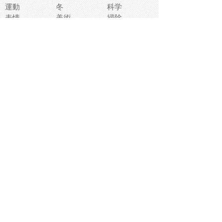
運動
冬
科学
表情
美術
掃除
睡眠
似顔絵
ペット
美容
戦争
世界
ファンタジー
本
風景
犬
就活
虫
花
あかちゃん
植物
鳥
海
文房具
食材
お風呂
フルーツ
干支
お年賀状
マスク
調味料
猫
物語
介護
南国
ウェディング
ランドマーク
環境問題
髪
スポーツ用具
書類
クリスマス
夏休み
怪我
テンプレート
メディア
食器
お祭り
政治
中年
座布団
映画
メッセージ
電車
ゴミ
楽器
パン
宗教
幼稚園
エネルギー