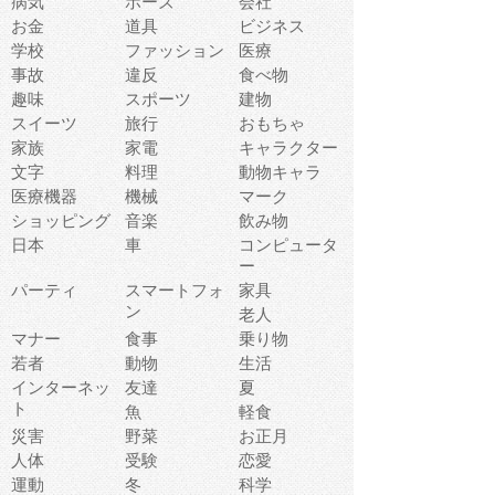
病気
ポーズ
会社
お金
道具
ビジネス
学校
ファッション
医療
事故
違反
食べ物
趣味
スポーツ
建物
スイーツ
旅行
おもちゃ
家族
家電
キャラクター
文字
料理
動物キャラ
医療機器
機械
マーク
ショッピング
音楽
飲み物
日本
車
コンピュータ
ー
パーティ
スマートフォ
家具
ン
老人
マナー
食事
乗り物
若者
動物
生活
インターネッ
友達
夏
ト
魚
軽食
災害
野菜
お正月
人体
受験
恋愛
運動
冬
科学