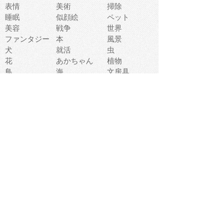
表情
美術
掃除
睡眠
似顔絵
ペット
美容
戦争
世界
ファンタジー
本
風景
犬
就活
虫
花
あかちゃん
植物
鳥
海
文房具
食材
お風呂
フルーツ
干支
お年賀状
マスク
調味料
猫
物語
介護
南国
ウェディング
ランドマーク
環境問題
髪
スポーツ用具
書類
クリスマス
夏休み
怪我
テンプレート
メディア
食器
お祭り
政治
中年
座布団
映画
メッセージ
電車
ゴミ
楽器
パン
宗教
幼稚園
エネルギー
引越し
農業
自転車