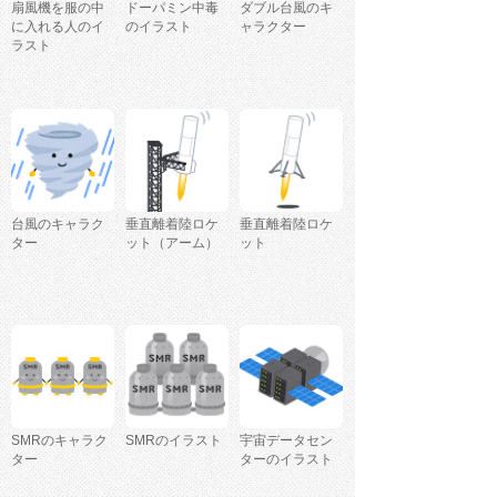
扇風機を服の中
ドーパミン中毒
ダブル台風のキ
に入れる人のイ
のイラスト
ャラクター
ラスト
台風のキャラク
垂直離着陸ロケ
垂直離着陸ロケ
ター
ット（アーム）
ット
SMRのキャラク
SMRのイラスト
宇宙データセン
ター
ターのイラスト