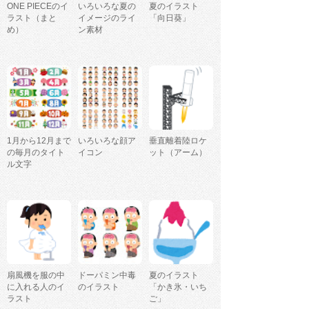
ONE PIECEのイ
いろいろな夏の
夏のイラスト
ラスト（まと
イメージのライ
「向日葵」
め）
ン素材
1月から12月まで
いろいろな顔ア
垂直離着陸ロケ
の毎月のタイト
イコン
ット（アーム）
ル文字
扇風機を服の中
ドーパミン中毒
夏のイラスト
に入れる人のイ
のイラスト
「かき氷・いち
ラスト
ご」