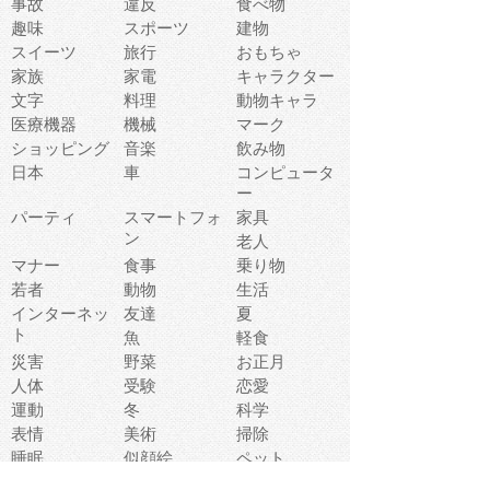
事故
違反
食べ物
趣味
スポーツ
建物
スイーツ
旅行
おもちゃ
家族
家電
キャラクター
文字
料理
動物キャラ
医療機器
機械
マーク
ショッピング
音楽
飲み物
日本
車
コンピュータ
ー
パーティ
スマートフォ
家具
ン
老人
マナー
食事
乗り物
若者
動物
生活
インターネッ
友達
夏
ト
魚
軽食
災害
野菜
お正月
人体
受験
恋愛
運動
冬
科学
表情
美術
掃除
睡眠
似顔絵
ペット
美容
戦争
世界