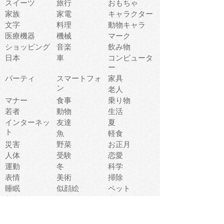
スイーツ
旅行
おもちゃ
家族
家電
キャラクター
文字
料理
動物キャラ
医療機器
機械
マーク
ショッピング
音楽
飲み物
日本
車
コンピュータ
ー
パーティ
スマートフォ
家具
ン
老人
マナー
食事
乗り物
若者
動物
生活
インターネッ
友達
夏
ト
魚
軽食
災害
野菜
お正月
人体
受験
恋愛
運動
冬
科学
表情
美術
掃除
睡眠
似顔絵
ペット
美容
戦争
世界
ファンタジー
本
風景
犬
就活
虫