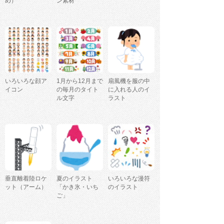
め）
ン素材
いろいろな顔ア
1月から12月まで
扇風機を服の中
イコン
の毎月のタイト
に入れる人のイ
ル文字
ラスト
垂直離着陸ロケ
夏のイラスト
いろいろな漫符
ット（アーム）
「かき氷・いち
のイラスト
ご」