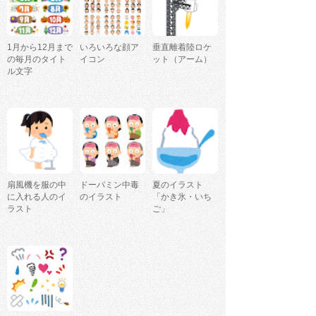
1月から12月まで
いろいろな顔ア
垂直離着陸ロケ
の毎月のタイト
イコン
ット（アーム）
ル文字
扇風機を服の中
ドーパミン中毒
夏のイラスト
に入れる人のイ
のイラスト
「かき氷・いち
ラスト
ご」