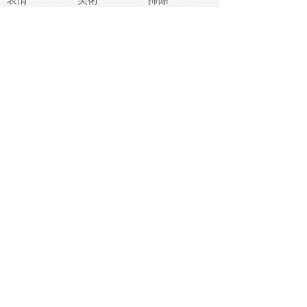
睡眠
似顔絵
ペット
美容
戦争
世界
ファンタジー
本
風景
犬
就活
虫
花
あかちゃん
植物
鳥
海
文房具
食材
お風呂
フルーツ
干支
お年賀状
マスク
調味料
猫
物語
介護
南国
ウェディング
ランドマーク
環境問題
髪
スポーツ用具
書類
クリスマス
夏休み
怪我
テンプレート
メディア
食器
お祭り
政治
中年
座布団
映画
メッセージ
電車
ゴミ
楽器
パン
宗教
幼稚園
エネルギー
引越し
農業
自転車
オリンピック
飾り
お寿司