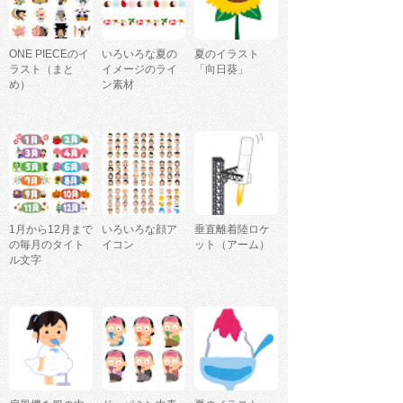
ONE PIECEのイ
いろいろな夏の
夏のイラスト
ラスト（まと
イメージのライ
「向日葵」
め）
ン素材
1月から12月まで
いろいろな顔ア
垂直離着陸ロケ
の毎月のタイト
イコン
ット（アーム）
ル文字