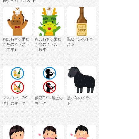
頭にお餅を乗せ
頭にお餅を乗せ
瓶ビールのイラ
た馬のイラスト
た龍のイラスト
スト
（午年）
（辰年）
アルコールOK・
飲酒OK・禁止の
黒い羊のイラス
禁止のマーク
マーク
ト