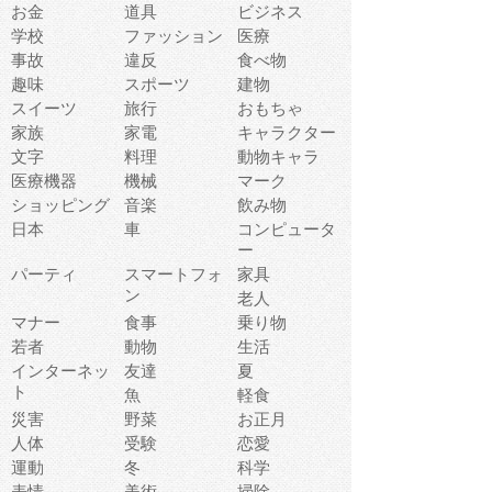
お金
道具
ビジネス
学校
ファッション
医療
事故
違反
食べ物
趣味
スポーツ
建物
スイーツ
旅行
おもちゃ
家族
家電
キャラクター
文字
料理
動物キャラ
医療機器
機械
マーク
ショッピング
音楽
飲み物
日本
車
コンピュータ
ー
パーティ
スマートフォ
家具
ン
老人
マナー
食事
乗り物
若者
動物
生活
インターネッ
友達
夏
ト
魚
軽食
災害
野菜
お正月
人体
受験
恋愛
運動
冬
科学
表情
美術
掃除