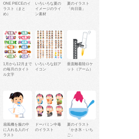
ONE PIECEのイ
いろいろな夏の
夏のイラスト
ラスト（まと
イメージのライ
「向日葵」
め）
ン素材
1月から12月まで
いろいろな顔ア
垂直離着陸ロケ
の毎月のタイト
イコン
ット（アーム）
ル文字
扇風機を服の中
ドーパミン中毒
夏のイラスト
に入れる人のイ
のイラスト
「かき氷・いち
ラスト
ご」