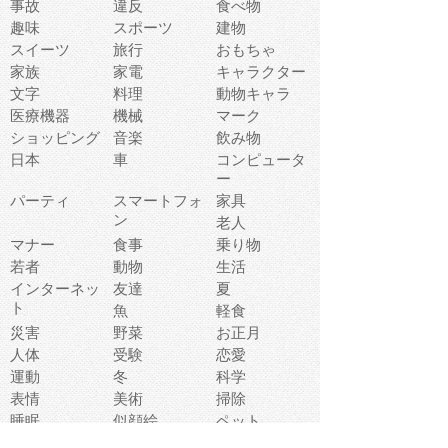
事故
違反
食べ物
趣味
スポーツ
建物
スイーツ
旅行
おもちゃ
家族
家電
キャラクター
文字
料理
動物キャラ
医療機器
機械
マーク
ショッピング
音楽
飲み物
日本
車
コンピュータ
ー
パーティ
スマートフォ
家具
ン
老人
マナー
食事
乗り物
若者
動物
生活
インターネッ
友達
夏
ト
魚
軽食
災害
野菜
お正月
人体
受験
恋愛
運動
冬
科学
表情
美術
掃除
睡眠
似顔絵
ペット
美容
戦争
世界