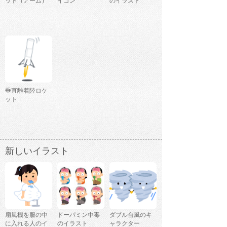
ット（アーム）
イコン
のイラスト
垂直離着陸ロケ
ット
新しいイラスト
扇風機を服の中
ドーパミン中毒
ダブル台風のキ
に入れる人のイ
のイラスト
ャラクター