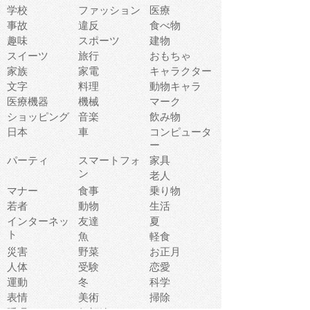
学校
ファッション
医療
事故
違反
食べ物
趣味
スポーツ
建物
スイーツ
旅行
おもちゃ
家族
家電
キャラクター
文字
料理
動物キャラ
医療機器
機械
マーク
ショッピング
音楽
飲み物
日本
車
コンピュータ
ー
パーティ
スマートフォ
家具
ン
老人
マナー
食事
乗り物
若者
動物
生活
インターネッ
友達
夏
ト
魚
軽食
災害
野菜
お正月
人体
受験
恋愛
運動
冬
科学
表情
美術
掃除