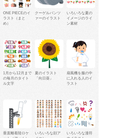
ONE PIECEのイ
クーゲルパンツ
いろいろな夏の
ラスト（まと
ァーのイラスト
イメージのライ
め）
ン素材
1月から12月まで
夏のイラスト
扇風機を服の中
の毎月のタイト
「向日葵」
に入れる人のイ
ル文字
ラスト
垂直離着陸ロケ
いろいろな顔ア
いろいろな漫符