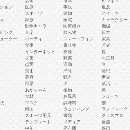
お金
道具
ビジネス
ション
医療
事故
違反
スポーツ
建物
スイーツ
ゃ
家族
家電
キャラクター
動物キャラ
医療機器
機械
ピング
音楽
飲み物
日本
ューター
パーティ
スマートフォン
家具
食事
乗り物
若者
インターネット
友達
夏
災害
野菜
お正月
恋愛
運動
冬
美術
掃除
睡眠
美容
戦争
世界
風景
犬
就活
あかちゃん
植物
鳥
食材
お風呂
フルーツ
状
マスク
調味料
猫
南国
ウェディング
ランドマーク
スポーツ用具
書類
クリスマス
テンプレート
メディア
食器
中年
座布団
映画