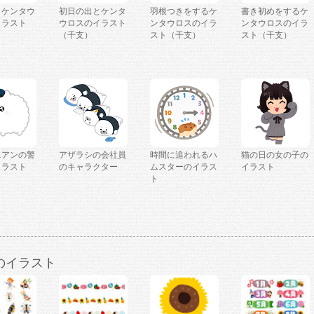
とケンタウ
初日の出とケンタ
羽根つきをするケ
書き初めをするケ
イラスト
ウロスのイラスト
ンタウロスのイラ
ンタウロスのイラ
）
（干支）
スト（干支）
スト（干支）
ニアンの警
アザラシの会社員
時間に追われるハ
猫の日の女の子の
イラスト
のキャラクター
ムスターのイラス
イラスト
ト
のイラスト