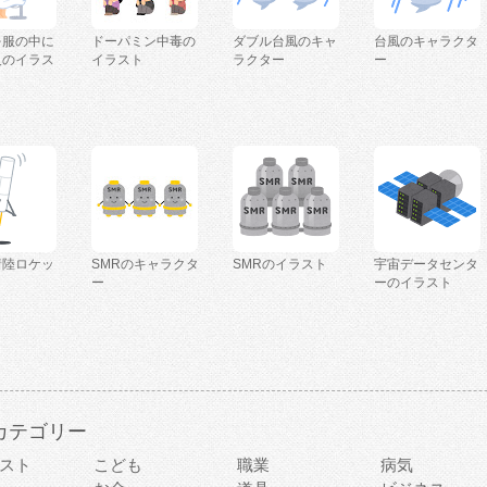
を服の中に
ドーパミン中毒の
ダブル台風のキャ
台風のキャラクタ
人のイラス
イラスト
ラクター
ー
着陸ロケッ
SMRのキャラクタ
SMRのイラスト
宇宙データセンタ
ー
ーのイラスト
カテゴリー
スト
こども
職業
病気