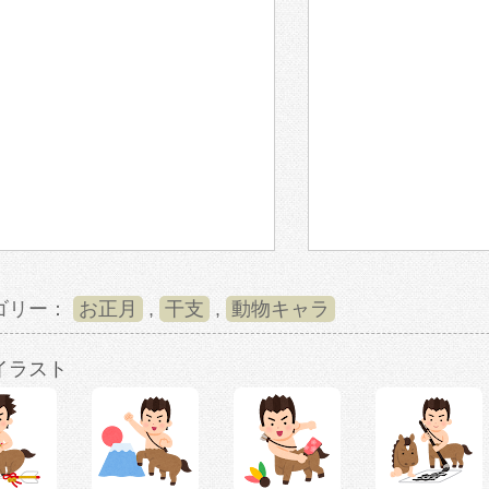
ゴリー：
お正月
,
干支
,
動物キャラ
イラスト