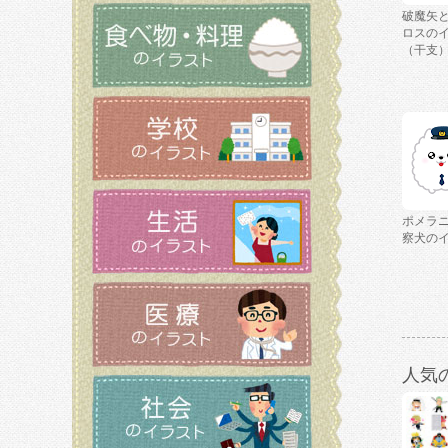
破魔矢
ロスの
（干支
ポメラ
察犬の
人気