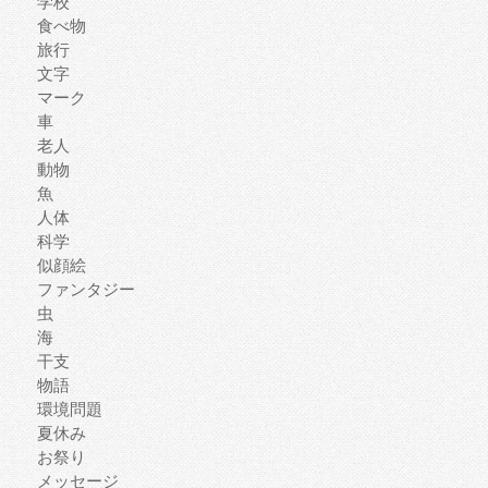
学校
食べ物
旅行
文字
マーク
車
老人
動物
魚
人体
科学
似顔絵
ファンタジー
虫
海
干支
物語
環境問題
夏休み
お祭り
メッセージ