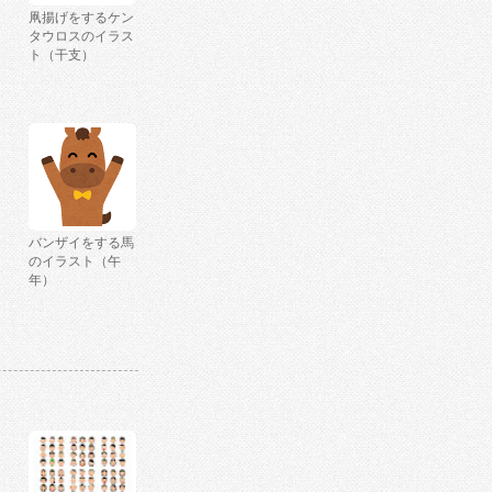
凧揚げをするケン
タウロスのイラス
ト（干支）
バンザイをする馬
のイラスト（午
年）