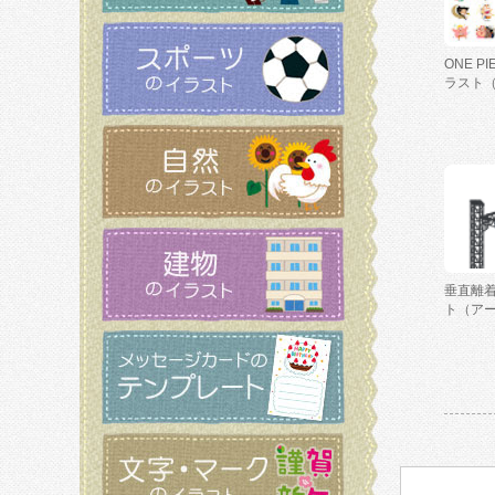
ONE P
ラスト
垂直離
ト（ア