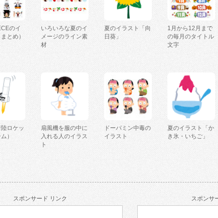
IECEのイ
いろいろな夏のイ
夏のイラスト「向
1月から12月まで
（まとめ）
メージのライン素
日葵」
の毎月のタイトル
材
文字
着陸ロケッ
扇風機を服の中に
ドーパミン中毒の
夏のイラスト「か
ーム）
入れる人のイラス
イラスト
き氷・いちご」
ト
スポンサード リンク
スポンサー