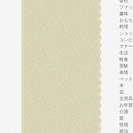
会社
ファッ
趣味
おもち
料理
ショッ
コンピ
マナー
生活
軽食
受験
表情
ペット
本
花
文房具
お年賀
介護
髪
怪我
政治