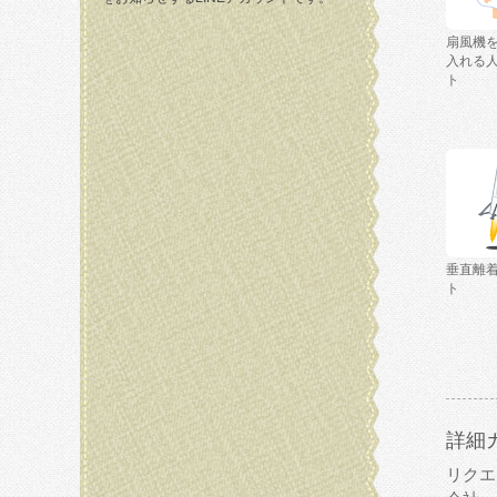
扇風機
入れる
ト
垂直離
ト
詳細
リクエ