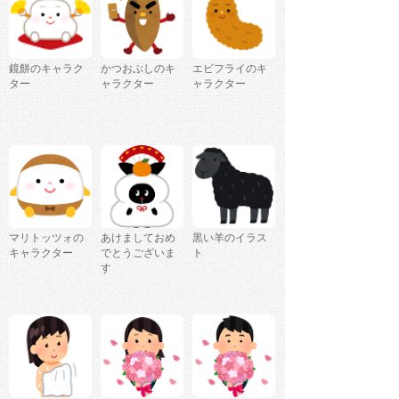
鏡餅のキャラク
かつおぶしのキ
エビフライのキ
ター
ャラクター
ャラクター
マリトッツォの
あけましておめ
黒い羊のイラス
キャラクター
でとうございま
ト
す