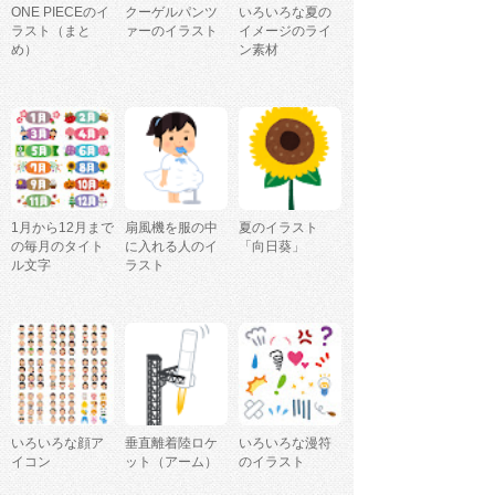
ONE PIECEのイ
クーゲルパンツ
いろいろな夏の
ラスト（まと
ァーのイラスト
イメージのライ
め）
ン素材
1月から12月まで
扇風機を服の中
夏のイラスト
の毎月のタイト
に入れる人のイ
「向日葵」
ル文字
ラスト
いろいろな顔ア
垂直離着陸ロケ
いろいろな漫符
イコン
ット（アーム）
のイラスト