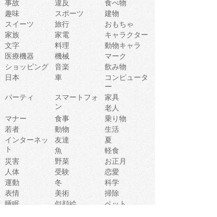
事故
違反
食べ物
趣味
スポーツ
建物
スイーツ
旅行
おもちゃ
家族
家電
キャラクター
文字
料理
動物キャラ
医療機器
機械
マーク
ショッピング
音楽
飲み物
日本
車
コンピュータ
ー
パーティ
スマートフォ
家具
ン
老人
マナー
食事
乗り物
若者
動物
生活
インターネッ
友達
夏
ト
魚
軽食
災害
野菜
お正月
人体
受験
恋愛
運動
冬
科学
表情
美術
掃除
睡眠
似顔絵
ペット
美容
戦争
世界