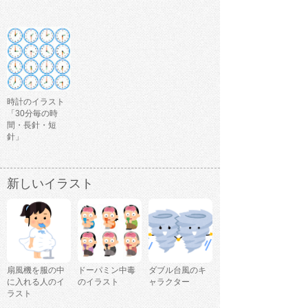
時計のイラスト
「30分毎の時
間・長針・短
針」
新しいイラスト
扇風機を服の中
ドーパミン中毒
ダブル台風のキ
に入れる人のイ
のイラスト
ャラクター
ラスト